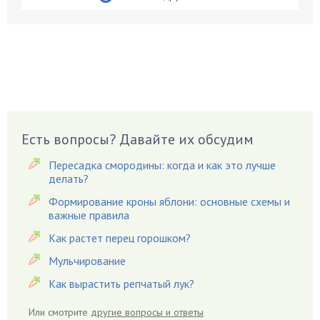
Бобовые
Боярышнык
Бруннера
Брусника
Бузина
Вазоны
Вешенки
Есть вопросы? Давайте их обсудим
Виноград
Пересадка смородины: когда и как это лучше
Вишня
делать?
Вредители
Формирование кроны яблони: основные схемы и
важные правила
Гардения
Гацания
Как растет перец горошком?
Гвоздики
Мульчирование
Георгины
Как вырастить репчатый лук?
Герань
Или смотрите
другие вопросы и ответы
Гиацинт