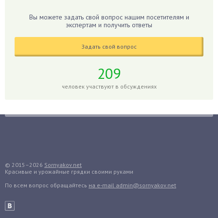
Гибискус
Вы можете задать свой вопрос нашим посетителям и
Гиппеаструм
экспертам и получить ответы
Гладиолусы
Задать свой вопрос
Глоксиния
Годжи
209
Голубика
человек участвуют в обсуждениях
Горох
Гортензия
Гранат
Грибы
Груша
Груши
© 2015–2026
Sornyakov.net
Красивые и урожайные грядки своими руками
Грядки
По всем вопрос обращайтесь
на e-mail admin@sornyakov.net
Гуава
Гузмания
Дайкон