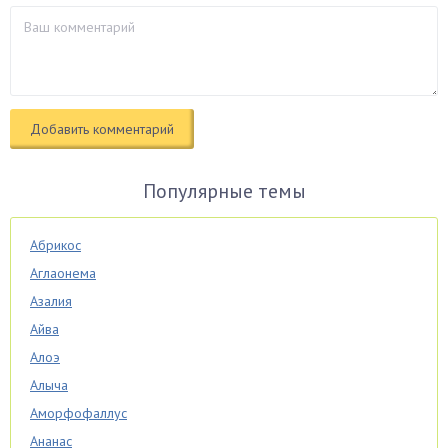
Популярные темы
Абрикос
Аглаонема
Азалия
Айва
Алоэ
Алыча
Аморфофаллус
Ананас