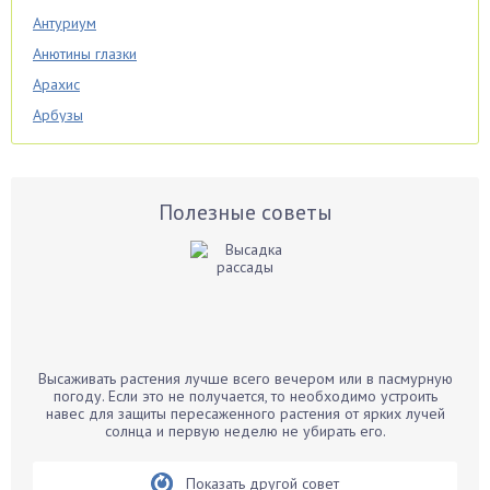
Антуриум
Анютины глазки
Арахис
Арбузы
Аспарагус
Астры
Базилик
Полезные советы
Баклажаны
Бальзамин
Бамбук
Банан
Барбарис
Высаживать растения лучше всего вечером или в пасмурную
Бархатцы
погоду. Если это не получается, то необходимо устроить
навес для защиты пересаженного растения от ярких лучей
Бегония
солнца и первую неделю не убирать его.
Белые грибы
Бирючина
Показать другой совет