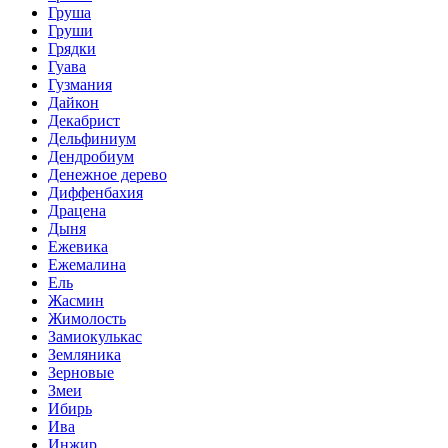
Груша
Груши
Грядки
Гуава
Гузмания
Дайкон
Декабрист
Дельфиниум
Дендробиум
Денежное дерево
Диффенбахия
Драцена
Дыня
Ежевика
Ежемалина
Ель
Жасмин
Жимолость
Замиокулькас
Земляника
Зерновые
Змеи
Ибирь
Ива
Инжир