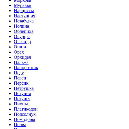
Морковь
Муравьи
Нарциссы
Настурция
Незабудка
Нолина
Облепиха
Огурцы
Олеандр
Опята
Орех
Орхидея
Пальма
Папоротник
Педу
Перец
Персик
Петрушка
Петуния
Петунья
Пионы
Платикодон
Подсолнух
Помидоры
Почва