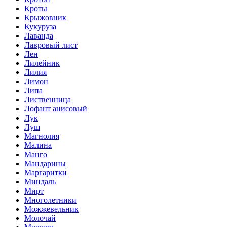
Кроты
Крыжовник
Кукуруза
Лаванда
Лавровый лист
Лен
Лилейник
Лилия
Лимон
Липа
Лиственница
Лофант анисовый
Лук
Луш
Магнолия
Малина
Манго
Мандарины
Маргаритки
Миндаль
Мирт
Многолетники
Можжевельник
Молочай