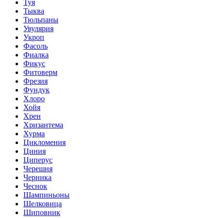
Туя
Тыква
Тюльпаны
Увулярия
Укроп
Фасоль
Фиалка
Фикус
Фитоверм
Фрезия
Фундук
Хлоро
Хойя
Хрен
Хризантема
Хурма
Цикломения
Циния
Циперус
Черешня
Черника
Чеснок
Шампиньоны
Шелковица
Шиповник