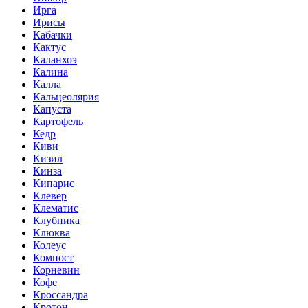
Ирга
Ирисы
Кабачки
Кактус
Каланхоэ
Калина
Калла
Кальцеолярия
Капуста
Картофель
Кедр
Киви
Кизил
Кинза
Кипарис
Клевер
Клематис
Клубника
Клюква
Колеус
Компост
Корневин
Кофе
Кроссандра
Кротон