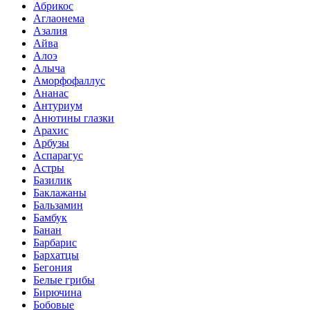
Абрикос
Аглаонема
Азалия
Айва
Алоэ
Алыча
Аморфофаллус
Ананас
Антуриум
Анютины глазки
Арахис
Арбузы
Аспарагус
Астры
Базилик
Баклажаны
Бальзамин
Бамбук
Банан
Барбарис
Бархатцы
Бегония
Белые грибы
Бирючина
Бобовые