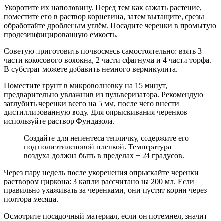
Укоротите их наполовину. Перед тем как сажать растение,
поместите его в раствор корневина, затем вытащите, срезы
обработайте дробленым углём. Посадите черенки в промытую
продезинфицированную емкость.
Советую приготовить почвосмесь самостоятельно: взять 3
части кокосового волокна, 2 части сфагнума и 4 части торфа.
В субстрат можете добавить немного вермикулита.
Поместите грунт в микроволновку на 15 минут,
предварительно увлажнив из пульверизатора. Рекомендую
заглубить черенки всего на 5 мм, после чего внести
дистиллированную воду. Для опрыскивания черенков
используйте раствор Фундазола.
Создайте для непентеса тепличку, содержите его
под полиэтиленовой пленкой. Температура
воздуха должна быть в пределах + 24 градусов.
Через пару недель после укоренения опрыскайте черенки
раствором циркона: 3 капли рассчитано на 200 мл. Если
правильно ухаживать за черенками, они пустят корни через
полтора месяца.
Осмотрите посадочный материал, если он потемнел, значит