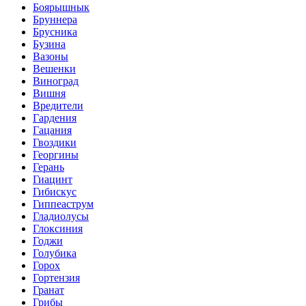
Боярышнык
Бруннера
Брусника
Бузина
Вазоны
Вешенки
Виноград
Вишня
Вредители
Гардения
Гацания
Гвоздики
Георгины
Герань
Гиацинт
Гибискус
Гиппеаструм
Гладиолусы
Глоксиния
Годжи
Голубика
Горох
Гортензия
Гранат
Грибы