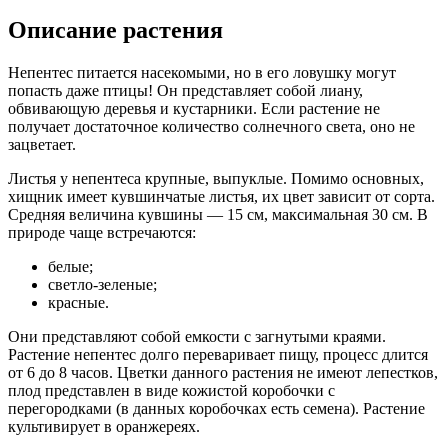
Описание растения
Непентес питается насекомыми, но в его ловушку могут
попасть даже птицы! Он представляет собой лиану,
обвивающую деревья и кустарники. Если растение не
получает достаточное количество солнечного света, оно не
зацветает.
Листья у непентеса крупные, выпуклые. Помимо основных,
хищник имеет кувшинчатые листья, их цвет зависит от сорта.
Средняя величина кувшины — 15 см, максимальная 30 см. В
природе чаще встречаются:
белые;
светло-зеленые;
красные.
Они представляют собой емкости с загнутыми краями.
Растение непентес долго переваривает пищу, процесс длится
от 6 до 8 часов. Цветки данного растения не имеют лепестков,
плод представлен в виде кожистой коробочки с
перегородками (в данных коробочках есть семена). Растение
культивирует в оранжереях.