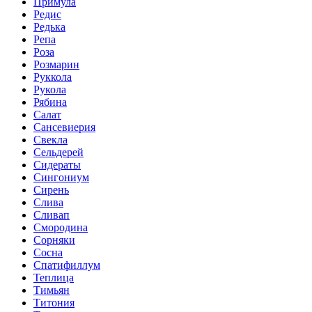
Примула
Редис
Редька
Репа
Роза
Розмарин
Руккола
Рукола
Рябина
Салат
Сансевиерия
Свекла
Сельдерей
Сидераты
Сингониум
Сирень
Слива
Сливап
Смородина
Сорняки
Сосна
Спатифиллум
Теплица
Тимьян
Титония