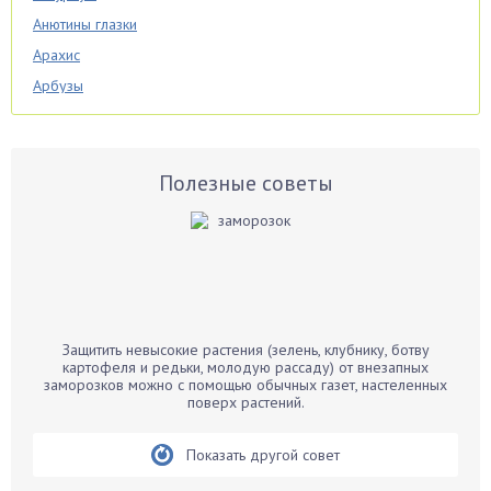
Анютины глазки
Арахис
Арбузы
Аспарагус
Астры
Базилик
Полезные советы
Баклажаны
Бальзамин
Бамбук
Банан
Барбарис
Защитить невысокие растения (зелень, клубнику, ботву
Бархатцы
картофеля и редьки, молодую рассаду) от внезапных
заморозков можно с помощью обычных газет, настеленных
Бегония
поверх растений.
Белые грибы
Бирючина
Показать другой совет
Бобовые