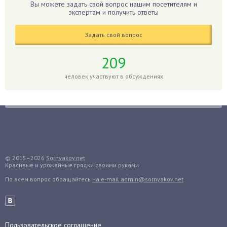
Вы можете задать свой вопрос нашим посетителям и
Гиппеаструм
экспертам и получить ответы
Гладиолусы
Задать свой вопрос
Глоксиния
Годжи
209
Голубика
человек участвуют в обсуждениях
Горох
Гортензия
Гранат
Грибы
Груша
Груши
© 2015–2026
Sornyakov.net
Красивые и урожайные грядки своими руками
Грядки
По всем вопрос обращайтесь
на e-mail admin@sornyakov.net
Гуава
Гузмания
Дайкон
Декабрист
Пользовательское соглашение