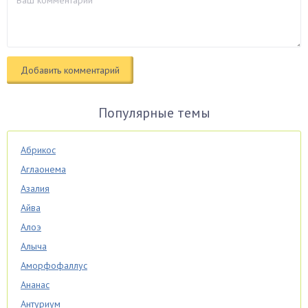
Популярные темы
Абрикос
Аглаонема
Азалия
Айва
Алоэ
Алыча
Аморфофаллус
Ананас
Антуриум