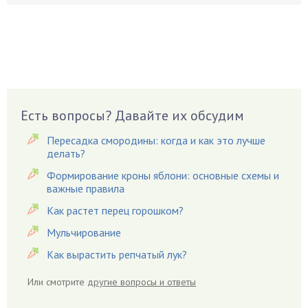
Боярышнык
Бруннера
Брусника
Бузина
Вазоны
Вешенки
Есть вопросы? Давайте их обсудим
Виноград
Пересадка смородины: когда и как это лучше
Вишня
делать?
Вредители
Формирование кроны яблони: основные схемы и
важные правила
Гардения
Гацания
Как растет перец горошком?
Гвоздики
Мульчирование
Георгины
Как вырастить репчатый лук?
Герань
Или смотрите
другие вопросы и ответы
Гиацинт
Гибискус