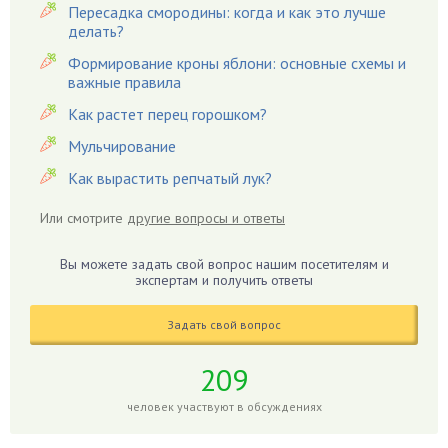
Пересадка смородины: когда и как это лучше
Гацания
делать?
Гвоздики
Формирование кроны яблони: основные схемы и
важные правила
Георгины
Герань
Как растет перец горошком?
Гиацинт
Мульчирование
Гибискус
Как вырастить репчатый лук?
Гиппеаструм
Или смотрите
другие вопросы и ответы
Гладиолусы
Глоксиния
Вы можете задать свой вопрос нашим посетителям и
Годжи
экспертам и получить ответы
Голубика
Задать свой вопрос
Горох
Гортензия
209
Гранат
человек участвуют в обсуждениях
Грибы
Груша