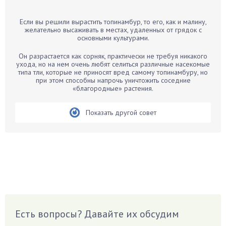
Барбарис
Если вы решили вырастить топинамбур, то его, как и малину,
Бархатцы
желательно высаживать в местах, удаленных от грядок с
основными культурами.
Бегония
Белые грибы
Он разрастается как сорняк, практически не требуя никакого
ухода, но на нем очень любят селиться различные насекомые
Бирючина
типа тли, которые не приносят вред самому топинамбуру, но
при этом способны напрочь уничтожить соседние
Бобовые
«благородные» растения.
Боярышнык
Бруннера
Показать другой совет
Брусника
Бузина
Вазоны
Вешенки
Виноград
Вишня
Вредители
Есть вопросы? Давайте их обсудим
Гардения