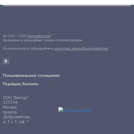
Груши
Грядки
Гуава
Гузмания
© 2015–2026
Sornyakov.net
Красивые и урожайные грядки своими руками
Дайкон
По всем вопрос обращайтесь
на e-mail admin@sornyakov.net
Декабрист
Дельфиниум
Дендробиум
Денежное дерево
Пользовательское соглашение
Диффенбахия
Редакция, Контакты
Драцена
ООО "Вектор".
Дыня
127254,
Москва,
Ежевика
проезд
Добролюбова,
Ежемалина
д. 3 с. 3, оф. 7
Ель
Жасмин