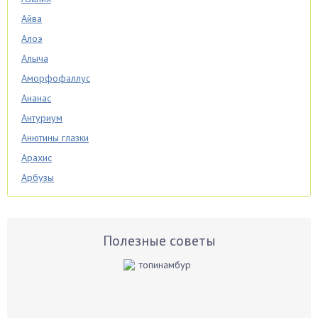
Айва
Алоэ
Алыча
Аморфофаллус
Ананас
Антуриум
Анютины глазки
Арахис
Арбузы
Аспарагус
Астры
Базилик
Полезные советы
Баклажаны
Бальзамин
Бамбук
Банан