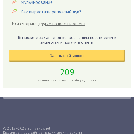
Герань
Мульчирование
Гиацинт
Как вырастить репчатый лук?
Гибискус
Или смотрите
другие вопросы и ответы
Гиппеаструм
Гладиолусы
Вы можете задать свой вопрос нашим посетителям и
экспертам и получить ответы
Глоксиния
Годжи
Задать свой вопрос
Голубика
Горох
209
Гортензия
человек участвуют в обсуждениях
Гранат
Грибы
Груша
Груши
Грядки
Гуава
© 2015–2026
Sornyakov.net
Красивые и урожайные грядки своими руками