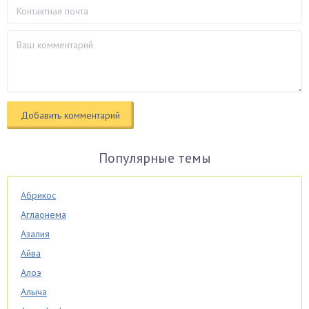
Популярные темы
Абрикос
Аглаонема
Азалия
Айва
Алоэ
Алыча