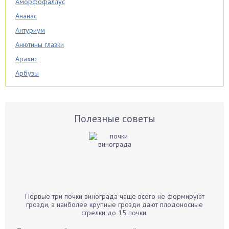
Аморфофаллус
Ананас
Антуриум
Анютины глазки
Арахис
Арбузы
Аспарагус
Астры
Базилик
Полезные советы
Баклажаны
Бальзамин
Бамбук
Банан
Барбарис
Первые три почки винограда чаще всего не формируют
Бархатцы
грозди, а наиболее крупные грозди дают плодоносные
стрелки до 15 почки.
Бегония