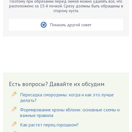
Белые грибы
Поэтому при обрезании перед зимой можно удалять все, что
расположено за 15-й почкой. Срезу должны быть обращены в
Бирючина
сторону куста.
Бобовые
Показать другой совет
Боярышнык
Бруннера
Брусника
Бузина
Вазоны
Вешенки
Виноград
Есть вопросы? Давайте их обсудим
Вишня
Вредители
Пересадка смородины: когда и как это лучше
Гардения
делать?
Гацания
Формирование кроны яблони: основные схемы и
важные правила
Гвоздики
Как растет перец горошком?
Георгины