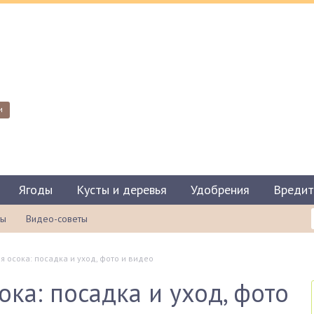
и
Ягоды
Кусты и деревья
Удобрения
Вредит
ты
Видео-советы
 осока: посадка и уход, фото и видео
ка: посадка и уход, фото