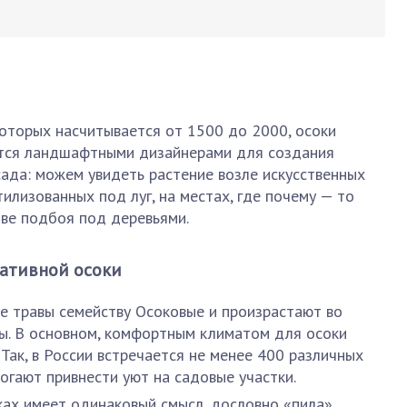
которых насчитывается от 1500 до 2000, осоки
ются ландшафтными дизайнерами для создания
сада: можем увидеть растение возле искусственных
тилизованных под луг, на местах, где почему — то
тве подбоя под деревьями.
ративной осоки
е травы семейству Осоковые и произрастают во
ы. В основном, комфортным климатом для осоки
Так, в России встречается не менее 400 различных
огают привнести уют на садовые участки.
ках имеет одинаковый смысл, дословно «пила»,