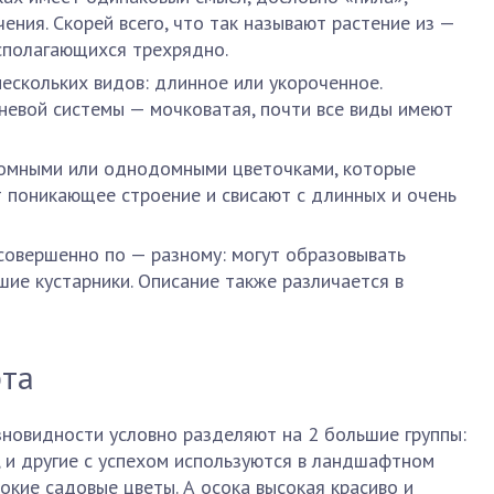
чения. Скорей всего, что так называют растение из —
асполагающихся трехрядно.
ескольких видов: длинное или укороченное.
невой системы — мочковатая, почти все виды имеют
омными или однодомными цветочками, которые
т поникающее строение и свисают с длинных и очень
совершенно по — разному: могут образовывать
шие кустарники. Описание также различается в
рта
зновидности условно разделяют на 2 большие группы:
, и другие с успехом используются в ландшафтном
окие садовые цветы. А осока высокая красиво и