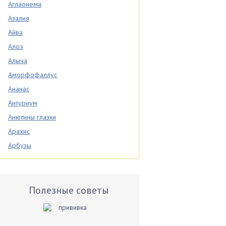
Аглаонема
Азалия
Айва
Алоэ
Алыча
Аморфофаллус
Ананас
Антуриум
Анютины глазки
Арахис
Арбузы
Аспарагус
Астры
Базилик
Полезные советы
Баклажаны
Бальзамин