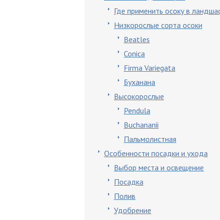
Где применить осоку в ландш
Низкорослые сорта осоки
Beatles
Соnica
Firma Variegatа
Буханана
Высокорослые
Pendula
Buchananii
Пальмолистная
Особенности посадки и ухода
Выбор места и освещение
Посадка
Полив
Удобрение