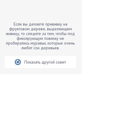
Бамбук
Банан
Барбарис
Если вы делаете прививку на
Бархатцы
фруктовом дереве, выделяющем
живицу, то следите за тем, чтобы под
Бегония
фиксирующую повязку не
пробирались муравьи, которые очень
Белые грибы
любят сок деревьев.
Бирючина
Бобовые
Показать другой совет
Боярышнык
Бруннера
Брусника
Бузина
Вазоны
Вешенки
Виноград
Вишня