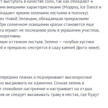
 выступать в качестве соло, так как обладают и
ми внешними характеристиками (Морроу, Ice Dance и
бладают яркими зелеными листьями в полоску).
я из Новой Зеландии, обладающая прекрасными
 При солнечном освещении краски становятся еще
та играют не последнюю роль в украшении участков,
екоративны.
сным оттенком листьев. Зелено — голубые кустики
й и прекрасно смотрятся в саду камней (фото ниже).
а передних планах и подчеркивают высокорослые
но высаживать их одиночно. Сочная зелень в
т спокойное настроение и настраивает на отдых.
ев не следует высаживать траву в местах, где будут