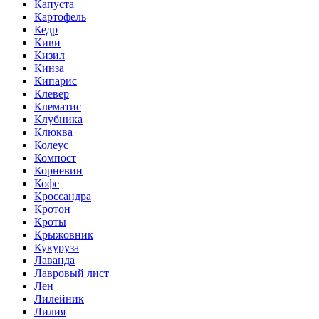
Капуста
Картофель
Кедр
Киви
Кизил
Кинза
Кипарис
Клевер
Клематис
Клубника
Клюква
Колеус
Компост
Корневин
Кофе
Кроссандра
Кротон
Кроты
Крыжовник
Кукуруза
Лаванда
Лавровый лист
Лен
Лилейник
Лилия