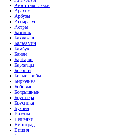
Анютины глазки
Арахис
Арбузы
Аспарагус
Астры
Базилик
Баклажаны
Бальзамин
Бамбук
Банан
Барбарис
Бархатцы
Бегония
Белые грибы
Бирючина
Бобовые
Боярышнык
Бруннера
Брусника
Бузина
Вазоны
Вешенки
Виноград
Вишня