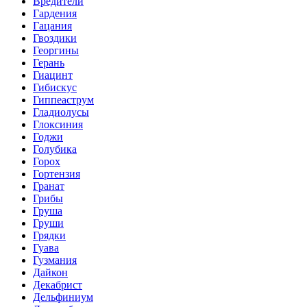
Вредители
Гардения
Гацания
Гвоздики
Георгины
Герань
Гиацинт
Гибискус
Гиппеаструм
Гладиолусы
Глоксиния
Годжи
Голубика
Горох
Гортензия
Гранат
Грибы
Груша
Груши
Грядки
Гуава
Гузмания
Дайкон
Декабрист
Дельфиниум