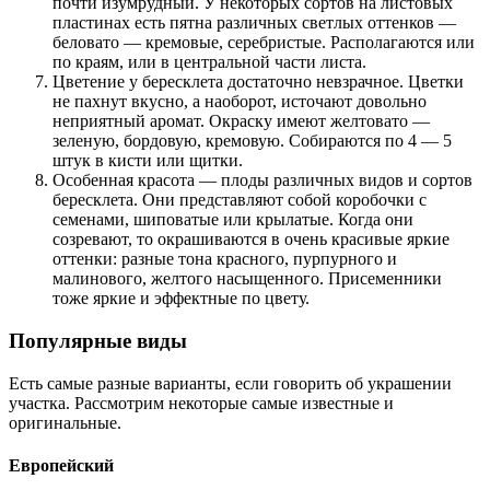
почти изумрудный. У некоторых сортов на листовых
пластинах есть пятна различных светлых оттенков —
беловато — кремовые, серебристые. Располагаются или
по краям, или в центральной части листа.
Цветение у бересклета достаточно невзрачное. Цветки
не пахнут вкусно, а наоборот, источают довольно
неприятный аромат. Окраску имеют желтовато —
зеленую, бордовую, кремовую. Собираются по 4 — 5
штук в кисти или щитки.
Особенная красота — плоды различных видов и сортов
бересклета. Они представляют собой коробочки с
семенами, шиповатые или крылатые. Когда они
созревают, то окрашиваются в очень красивые яркие
оттенки: разные тона красного, пурпурного и
малинового, желтого насыщенного. Присеменники
тоже яркие и эффектные по цвету.
Популярные виды
Есть самые разные варианты, если говорить об украшении
участка. Рассмотрим некоторые самые известные и
оригинальные.
Европейский