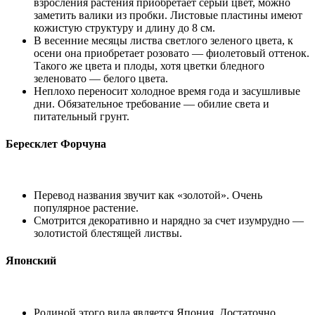
взросления растения приобретает серый цвет, можно
заметить валики из пробки. Листовые пластины имеют
кожистую структуру и длину до 8 см.
В весенние месяцы листва светлого зеленого цвета, к
осени она приобретает розовато — фиолетовый оттенок.
Такого же цвета и плоды, хотя цветки бледного
зеленовато — белого цвета.
Неплохо переносит холодное время года и засушливые
дни. Обязательное требование — обилие света и
питательный грунт.
Бересклет Форчуна
Перевод названия звучит как «золотой». Очень
популярное растение.
Смотрится декоративно и нарядно за счет изумрудно —
золотистой блестящей листвы.
Японский
Родиной этого вида является Япония. Достаточно