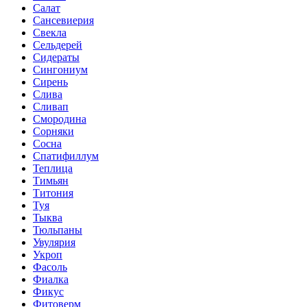
Салат
Сансевиерия
Свекла
Сельдерей
Сидераты
Сингониум
Сирень
Слива
Сливап
Смородина
Сорняки
Сосна
Спатифиллум
Теплица
Тимьян
Титония
Туя
Тыква
Тюльпаны
Увулярия
Укроп
Фасоль
Фиалка
Фикус
Фитоверм