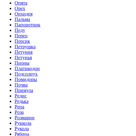
Опята
Орех
Орхидея
Пальма
Папоротник
Педу
Перец
Персик
Петрушка
Петуния
Петунья
Пионы
Платикодон
Подсолнух
Помидоры
Почва
Примула
Редис
Редька
Репа
Роза
Розмарин
Руккола
Рукола
Рябина