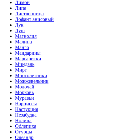
Лимон
Липа
Лиственница
Лофант анисовый
Лук
Луш
Магнолия
Малина
Манго
Мандарины
Маргаритки
Миндаль
Мирт
Многолетники
Можжевельник
Молочай
Морковь
Муравьи
Нарциссы
Настурция
Незабудка
Нолина
Облепиха
Огурцы
Олеандр