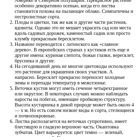
Америке и Северном полушарии. Прекрасное растение
особенно декоративно осенью, когда его листва
становится похожа на пылающее облако. Симпатичны и
пестролистные сорта.
Плоды и цветки, так же как и другие части растения,
ядовиты. Однако это не мешает украсить сад или места
вдоль садовых дорожек, каменистый садик или просто
клумбу прекрасным бересклетом.
Название переводится с латинского как «славное
дерево». В европейских странах у кустиков есть еще и
другие имена: куриная слепота, божьи глазки, вересклет,
брусника и другие.
На сегодняшний день не многие цветоводы используют
это растение для украшения своих участков. А
напрасно. Бересклет прекрасно переносит холодные
зимы и перепады температур в межсезонье.
Веточки кустов могут иметь сечение четырехгранное
или округлое. В некоторых случаях можно наблюдать
наросты на побегах, имеющие пробковую структуру.
Высота кустарника в дикой природе может быть около 4
— х м. Но есть совсем низкие виды и сорта, стелющиеся
и почвопокровные.
Листва располагается на веточках супротивно, имеет
блестящую и гладкую верхнюю часть. Окантовка
зубчатая. Цвет варьируется: цвет темно — зеленый,