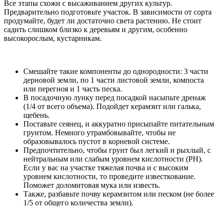
Все этапы схожи с высаживанием других культур.
Предварительно подготовьте участок. В зависимости от сорта
продумайте, будет ли достаточно света растению. Не стоит
садить слишком близко к деревьям и другим, особенно
высокорослым, кустарникам.
Cмешайте такие компоненты до однородности: 3 части
дерновой земли, по 1 части листовой земли, компоста
или перегноя и 1 часть песка.
В посадочную лунку перед посадкой насыпьте дренаж
(1/4 от всего объема). Подойдет керамзит или галька,
щебень.
Поставьте сеянец, и аккуратно присыпайте питательным
грунтом. Немного утрамбовывайте, чтобы не
образовывалось пустот в корневой системе.
Предпочтительно, чтобы грунт был легкий и рыхлый, с
нейтральным или слабым уровнем кислотности (РН).
Если у вас на участке тяжелая почва и с высоким
уровнем кислотности, то проведите известкование.
Поможет доломитовая мука или известь.
Также, разбавьте почву керамзитом или песком (не более
1/5 от общего количества земли).