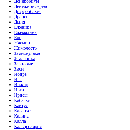
Дендробиум
Денежное дерево
Диффенбахия
Драцена
Дыня
Ежевика
Ежемалина
Ель
Жасмин
Жимолость
Замиокулькас
Земляника
Зерновые
Змеи
Ибирь
Ива
Инжир
Ирга
Ирисы
Кабачки
Кактус
Каланхоэ
Калина
Калла
Кальцеолярия