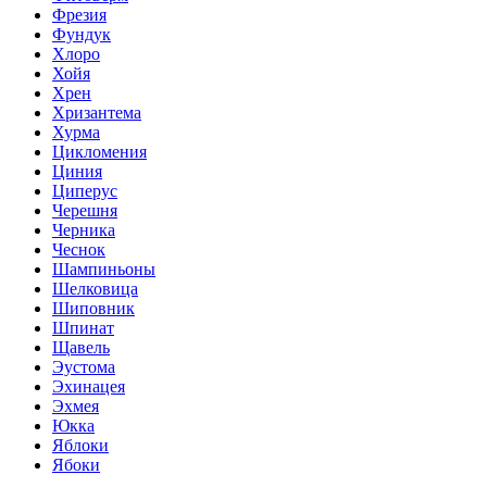
Фрезия
Фундук
Хлоро
Хойя
Хрен
Хризантема
Хурма
Цикломения
Циния
Циперус
Черешня
Черника
Чеснок
Шампиньоны
Шелковица
Шиповник
Шпинат
Щавель
Эустома
Эхинацея
Эхмея
Юкка
Яблоки
Ябоки