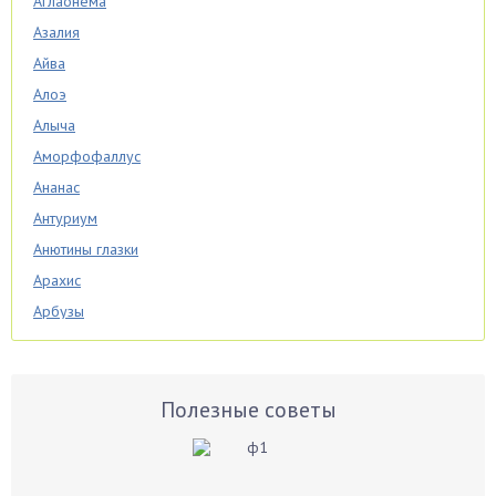
Аглаонема
Азалия
Айва
Алоэ
Алыча
Аморфофаллус
Ананас
Антуриум
Анютины глазки
Арахис
Арбузы
Аспарагус
Астры
Базилик
Полезные советы
Баклажаны
Бальзамин