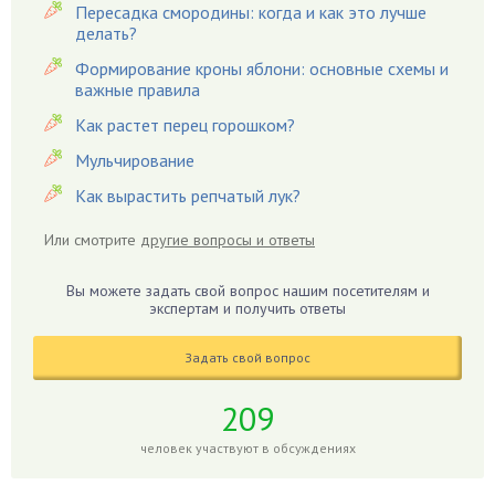
Вредители
Пересадка смородины: когда и как это лучше
Гардения
делать?
Гацания
Формирование кроны яблони: основные схемы и
важные правила
Гвоздики
Как растет перец горошком?
Георгины
Герань
Мульчирование
Гиацинт
Как вырастить репчатый лук?
Гибискус
Или смотрите
другие вопросы и ответы
Гиппеаструм
Гладиолусы
Вы можете задать свой вопрос нашим посетителям и
экспертам и получить ответы
Глоксиния
Годжи
Задать свой вопрос
Голубика
Горох
209
Гортензия
человек участвуют в обсуждениях
Гранат