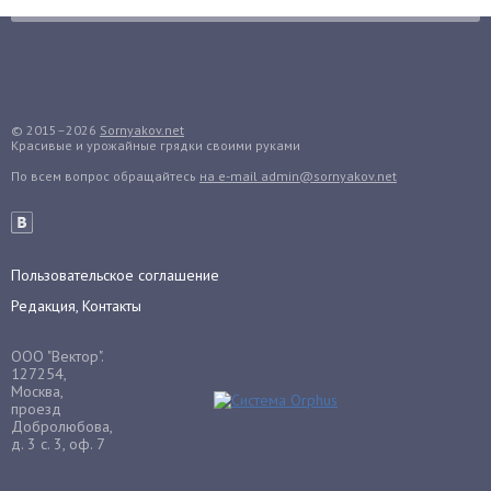
Грибы
Груша
Груши
Грядки
Гуава
© 2015–2026
Sornyakov.net
Красивые и урожайные грядки своими руками
Гузмания
По всем вопрос обращайтесь
на e-mail admin@sornyakov.net
Дайкон
Декабрист
Дельфиниум
Пользовательское соглашение
Дендробиум
Редакция, Контакты
Денежное дерево
Диффенбахия
ООО "Вектор".
Драцена
127254,
Москва,
Дыня
проезд
Добролюбова,
Ежевика
д. 3 с. 3, оф. 7
Ежемалина