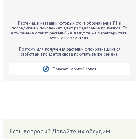
Бамбук
Банан
Барбарис
Растения, в названии которых стоит обозначение F1 в
Бархатцы
последующих поколениях дают расщепление признаков. То
есть семена с таких растений не дадут те же характеристики,
Бегония
что и у их родителя.
Белые грибы
Поэтому для получения растений с понравившимися
Бирючина
свойствами придется снова покупать те же семена.
Бобовые
Показать другой совет
Боярышнык
Бруннера
Брусника
Бузина
Вазоны
Вешенки
Виноград
Есть вопросы? Давайте их обсудим
Вишня