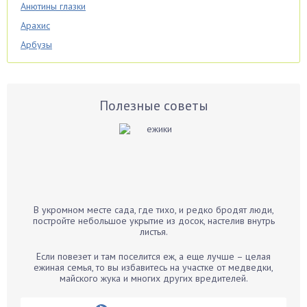
Анютины глазки
Арахис
Арбузы
Аспарагус
Астры
Базилик
Полезные советы
Баклажаны
Бальзамин
Бамбук
Банан
Барбарис
В укромном месте сада, где тихо, и редко бродят люди,
Бархатцы
постройте небольшое укрытие из досок, настелив внутрь
листья.
Бегония
Белые грибы
Если повезет и там поселится еж, а еще лучше – целая
ежиная семья, то вы избавитесь на участке от медведки,
Бирючина
майского жука и многих других вредителей.
Бобовые