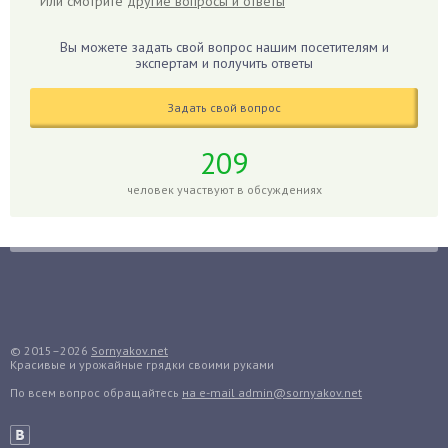
Или смотрите
другие вопросы и ответы
Гиппеаструм
Гладиолусы
Вы можете задать свой вопрос нашим посетителям и
экспертам и получить ответы
Глоксиния
Годжи
Задать свой вопрос
Голубика
Горох
209
Гортензия
человек участвуют в обсуждениях
Гранат
Грибы
Груша
Груши
Грядки
Гуава
© 2015–2026
Sornyakov.net
Красивые и урожайные грядки своими руками
Гузмания
По всем вопрос обращайтесь
на e-mail admin@sornyakov.net
Дайкон
Декабрист