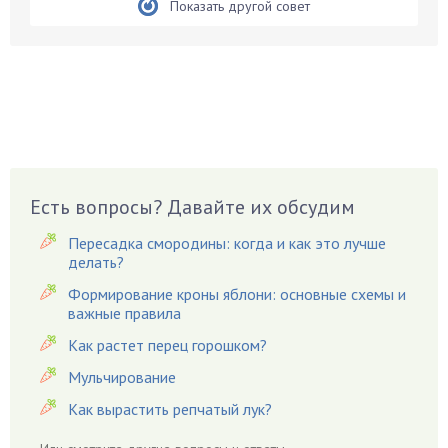
Показать другой совет
Боярышнык
Бруннера
Брусника
Бузина
Вазоны
Вешенки
Виноград
Есть вопросы? Давайте их обсудим
Вишня
Вредители
Пересадка смородины: когда и как это лучше
Гардения
делать?
Гацания
Формирование кроны яблони: основные схемы и
важные правила
Гвоздики
Как растет перец горошком?
Георгины
Герань
Мульчирование
Гиацинт
Как вырастить репчатый лук?
Гибискус