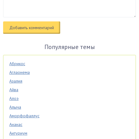
Популярные темы
Абрикос
Аглаонема
Азалия
Айва
Алоэ
Алыча
Аморфофаллус
Ананас
Антуриум