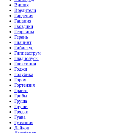
Вишня
Вредители
Гардения
Гацания
Гвоздики
Георгины
Герань
Гиацинт
Гибискус
Гиппеаструм
Гладиолусы
Глоксиния
Годжи
Голубика
Горох
Гортензия
Гранат
Грибы
Груша
Груши
Грядки
Гуава
Гузмания
Дайкон