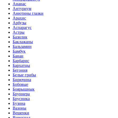
Ананас
Антуриум
Анютины глазки
Арахис
Арбузы
Аспарагус
Астры
Базилик
Баклажаны
Бальзамин
Бамбук
Банан
Барбарис
Бархатцы
Бегония
Белые грибы
Бирючина
Бобовые
Боярышнык
Бруннера
Брусника
Бузина
Вазоны
Вешенки
Виноград