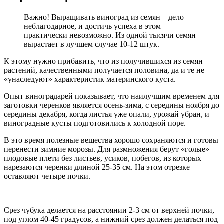
Важно! Выращивать виноград из семян – дело
неблагодарное, и достичь успеха в этом
практически невозможно. Из одной тысячи семян
вырастает в лучшем случае 10-12 штук.
К этому нужно прибавить, что из получившихся из семян
растений, качественными получается половина, да и те не
«унаследуют» характеристик материнского куста.
Опыт виноградарей показывает, что наилучшим временем для
заготовки черенков является осень-зима, с середины ноября до
середины декабря, когда листья уже опали, урожай убран, и
виноградные кусты подготовились к холодной поре.
В это время полезные вещества хорошо сохраняются и готовы
перенести зимние морозы. Для размножения берут «голые»
плодовые плети без листьев, усиков, побегов, из которых
нарезаются черенки длиной 25-35 см. На этом отрезке
оставляют четыре почки.
Срез чубука делается на расстоянии 2-3 см от верхней почки,
под углом 40-45 градусов, а нижний срез должен делаться под