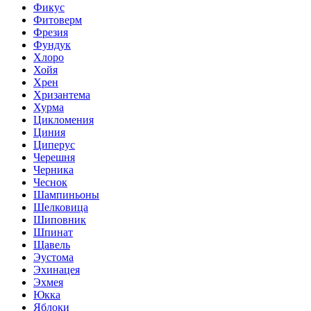
Фикус
Фитоверм
Фрезия
Фундук
Хлоро
Хойя
Хрен
Хризантема
Хурма
Цикломения
Циния
Циперус
Черешня
Черника
Чеснок
Шампиньоны
Шелковица
Шиповник
Шпинат
Щавель
Эустома
Эхинацея
Эхмея
Юкка
Яблоки