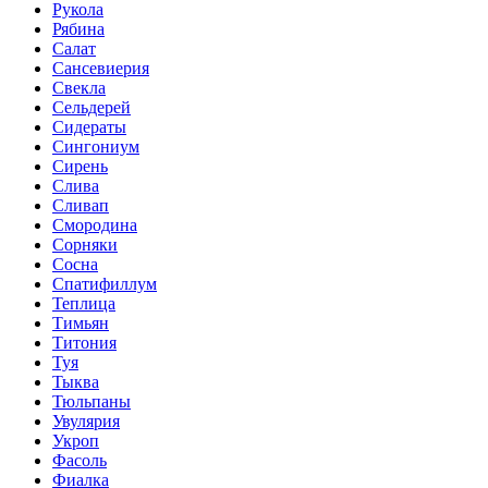
Рукола
Рябина
Салат
Сансевиерия
Свекла
Сельдерей
Сидераты
Сингониум
Сирень
Слива
Сливап
Смородина
Сорняки
Сосна
Спатифиллум
Теплица
Тимьян
Титония
Туя
Тыква
Тюльпаны
Увулярия
Укроп
Фасоль
Фиалка