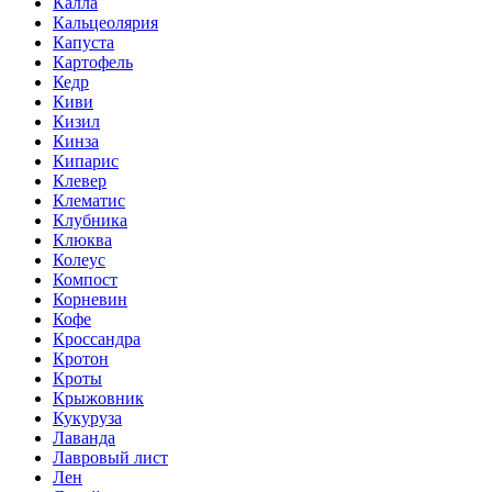
Калла
Кальцеолярия
Капуста
Картофель
Кедр
Киви
Кизил
Кинза
Кипарис
Клевер
Клематис
Клубника
Клюква
Колеус
Компост
Корневин
Кофе
Кроссандра
Кротон
Кроты
Крыжовник
Кукуруза
Лаванда
Лавровый лист
Лен