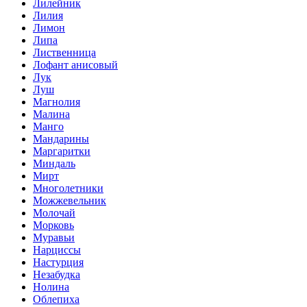
Лилейник
Лилия
Лимон
Липа
Лиственница
Лофант анисовый
Лук
Луш
Магнолия
Малина
Манго
Мандарины
Маргаритки
Миндаль
Мирт
Многолетники
Можжевельник
Молочай
Морковь
Муравьи
Нарциссы
Настурция
Незабудка
Нолина
Облепиха