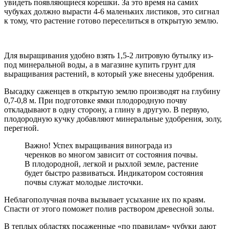
увидеть появляющиеся корешки. За это время на самих
чубуках должно вырасти 4-6 маленьких листиков, это сигнал
к тому, что растение готово переселиться в открытую землю.
Для выращивания удобно взять 1,5-2 литровую бутылку из-
под минеральной воды, а в магазине купить грунт для
выращивания растений, в который уже внесены удобрения.
Высадку саженцев в открытую землю производят на глубину
0,7-0,8 м. При подготовке ямки плодородную почву
откладывают в одну сторону, а глину в другую. В первую,
плодородную кучку добавляют минеральные удобрения, золу,
перегной.
Важно! Успех выращивания винограда из
черенков во многом зависит от состояния почвы.
В плодородной, легкой и рыхлой земле, растение
будет быстро развиваться. Индикатором состояния
почвы служат молодые листочки.
Неблагополучная почва вызывает усыхание их по краям.
Спасти от этого поможет полив раствором древесной золы.
В теплых областях посаженные «по правилам» чубуки дают