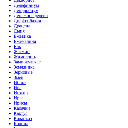
Декабрист
Дельфиниум
Дендробиум
Денежное дерево
Диффенбахия
Драцена
Дыня
Ежевика
Ежемалина
Ель
Жасмин
Жимолость
Замиокулькас
Земляника
Зерновые
Змеи
Ибирь
Ива
Инжир
Ирга
Ирисы
Кабачки
Кактус
Каланхоэ
Калина