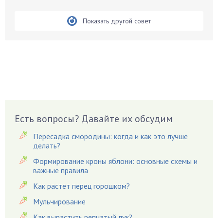
Бобовые
Показать другой совет
Боярышнык
Бруннера
Брусника
Бузина
Вазоны
Вешенки
Виноград
Есть вопросы? Давайте их обсудим
Вишня
Вредители
Пересадка смородины: когда и как это лучше
Гардения
делать?
Гацания
Формирование кроны яблони: основные схемы и
важные правила
Гвоздики
Как растет перец горошком?
Георгины
Герань
Мульчирование
Гиацинт
Как вырастить репчатый лук?