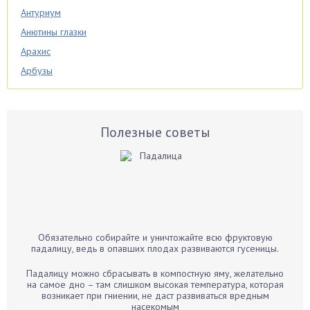
Антуриум
Анютины глазки
Арахис
Арбузы
Аспарагус
Астры
Базилик
Полезные советы
Баклажаны
Бальзамин
Бамбук
Банан
Барбарис
Обязательно собирайте и уничтожайте всю фруктовую
Бархатцы
падалицу, ведь в опавших плодах развиваются гусеницы.
Бегония
Падалицу можно сбрасывать в компостную яму, желательно
Белые грибы
на самое дно – там слишком высокая температура, которая
возникает при гниении, не даст развиваться вредным
Бирючина
насекомым