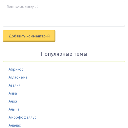
Популярные темы
Абрикос
Аглаонема
Азалия
Айва
Алоэ
Алыча
Аморфофаллус
Ананас