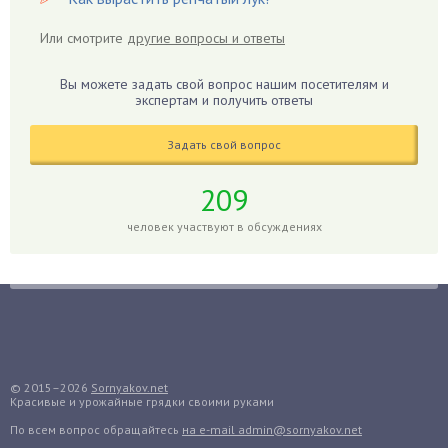
Гибискус
Или смотрите
другие вопросы и ответы
Гиппеаструм
Гладиолусы
Вы можете задать свой вопрос нашим посетителям и
экспертам и получить ответы
Глоксиния
Годжи
Задать свой вопрос
Голубика
Горох
209
Гортензия
человек участвуют в обсуждениях
Гранат
Грибы
Груша
Груши
Грядки
Гуава
© 2015–2026
Sornyakov.net
Красивые и урожайные грядки своими руками
Гузмания
По всем вопрос обращайтесь
на e-mail admin@sornyakov.net
Дайкон