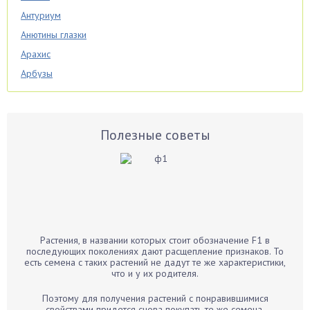
Антуриум
Анютины глазки
Арахис
Арбузы
Аспарагус
Астры
Базилик
Полезные советы
Баклажаны
Бальзамин
Бамбук
Банан
Барбарис
Растения, в названии которых стоит обозначение F1 в
Бархатцы
последующих поколениях дают расщепление признаков. То
есть семена с таких растений не дадут те же характеристики,
Бегония
что и у их родителя.
Белые грибы
Поэтому для получения растений с понравившимися
Бирючина
свойствами придется снова покупать те же семена.