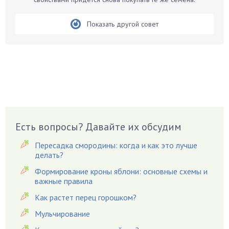
Бобовые
Показать другой совет
Боярышнык
Бруннера
Брусника
Бузина
Вазоны
Вешенки
Виноград
Есть вопросы? Давайте их обсудим
Вишня
Вредители
Пересадка смородины: когда и как это лучше
Гардения
делать?
Гацания
Формирование кроны яблони: основные схемы и
важные правила
Гвоздики
Как растет перец горошком?
Георгины
Герань
Мульчирование
Гиацинт