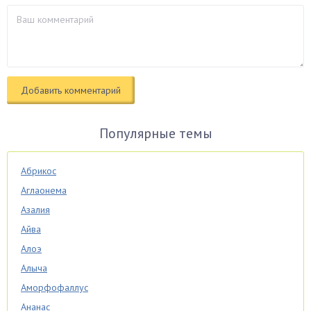
Популярные темы
Абрикос
Аглаонема
Азалия
Айва
Алоэ
Алыча
Аморфофаллус
Ананас