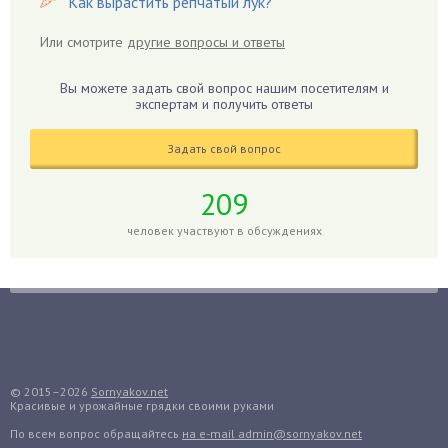
Как вырастить репчатый лук?
Гибискус
Или смотрите
другие вопросы и ответы
Гиппеаструм
Гладиолусы
Вы можете задать свой вопрос нашим посетителям и
экспертам и получить ответы
Глоксиния
Годжи
Задать свой вопрос
Голубика
Горох
209
Гортензия
человек участвуют в обсуждениях
Гранат
Грибы
Груша
Груши
Грядки
Гуава
© 2015–2026
Sornyakov.net
Красивые и урожайные грядки своими руками
Гузмания
По всем вопрос обращайтесь
на e-mail admin@sornyakov.net
Дайкон