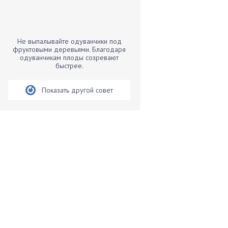
Бамбук
Банан
Барбарис
Не выпалывайте одуванчики под
Бархатцы
фруктовыми деревьями. Благодаря
одуванчикам плоды созревают
Бегония
быстрее.
Белые грибы
Бирючина
Показать другой совет
Бобовые
Боярышнык
Бруннера
Брусника
Бузина
Вазоны
Вешенки
Виноград
Вишня