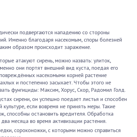
одически подвергаются нападению со стороны
ний. Именно благодаря насекомым, споры болезней
 таким образом происходит заражение.
орые атакуют сирень, можно назвать: улиток,
менно они портят внешний вид куста, поедая его
за повреждённых насекомыми корней растение
чахлых и постепенно засыхает. Чтобы этого не
ать фунгициды: Максим, Хорус, Скор, Радомил Голд.
устах сирени, он успешно поедает листья и способен
 культуре, если вовремя не принять меры. Такие
иж, способны остановить вредителя. Обработка
 два месяца во время активизации растения.
едки, сороконожки, с которыми можно справиться