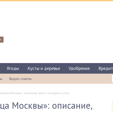
и
Ягоды
Кусты и деревья
Удобрения
Вредит
ты
Видео-советы
авица Москвы»: описание, фото, посадка и уход
ца Москвы»: описание,