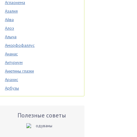
Аглаонема
Азалия
Айва
Алоэ
Алыча
Аморфофаллус
Ананас
Антуриум
Анютины глазки
Арахис
Арбузы
Аспарагус
Астры
Базилик
Полезные советы
Баклажаны
Бальзамин