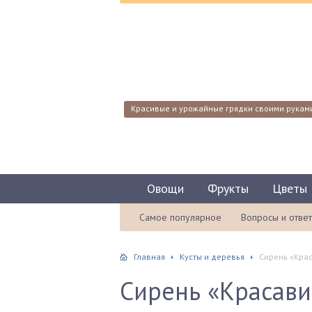
Красивые и урожайные грядки своими рукам
Овощи
Фрукты
Цветы
Самое популярное
Вопросы и отве
Главная
Кусты и деревья
Сирень «Крас
Сирень «Красави