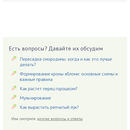
Брусника
Бузина
Вазоны
Вешенки
Виноград
Есть вопросы? Давайте их обсудим
Вишня
Вредители
Пересадка смородины: когда и как это лучше
Гардения
делать?
Гацания
Формирование кроны яблони: основные схемы и
важные правила
Гвоздики
Как растет перец горошком?
Георгины
Герань
Мульчирование
Гиацинт
Как вырастить репчатый лук?
Гибискус
Или смотрите
другие вопросы и ответы
Гиппеаструм
Гладиолусы