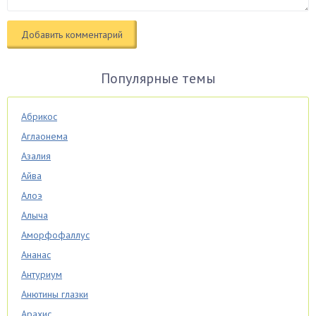
Популярные темы
Абрикос
Аглаонема
Азалия
Айва
Алоэ
Алыча
Аморфофаллус
Ананас
Антуриум
Анютины глазки
Арахис