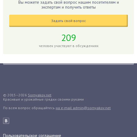
Вы можете задать свой вопрос нашим посетителям и
экспертам и получить ответы
Глоксиния
Годжи
Задать свой вопрос
Голубика
Горох
209
Гортензия
человек участвуют в обсуждениях
Гранат
Грибы
Груша
Груши
Грядки
Гуава
© 2015–2026
Sornyakov.net
Красивые и урожайные грядки своими руками
Гузмания
По всем вопрос обращайтесь
на e-mail admin@sornyakov.net
Дайкон
Декабрист
Дельфиниум
Пользовательское соглашение
Дендробиум