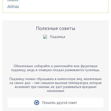
Арбузы
Аспарагус
Астры
Базилик
Полезные советы
Баклажаны
Бальзамин
Бамбук
Банан
Барбарис
Обязательно собирайте и уничтожайте всю фруктовую
Бархатцы
падалицу, ведь в опавших плодах развиваются гусеницы.
Бегония
Падалицу можно сбрасывать в компостную яму, желательно
Белые грибы
на самое дно – там слишком высокая температура, которая
возникает при гниении, не даст развиваться вредным
Бирючина
насекомым
Бобовые
Показать другой совет
Боярышнык
Бруннера