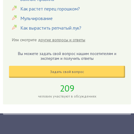
Гвоздики
Как растет перец горошком?
Георгины
Герань
Мульчирование
Гиацинт
Как вырастить репчатый лук?
Гибискус
Или смотрите
другие вопросы и ответы
Гиппеаструм
Гладиолусы
Вы можете задать свой вопрос нашим посетителям и
экспертам и получить ответы
Глоксиния
Годжи
Задать свой вопрос
Голубика
Горох
209
Гортензия
человек участвуют в обсуждениях
Гранат
Грибы
Груша
Груши