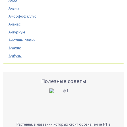
Алоэ
Алыча
Аморфофаллус
Ананас
Антуриум
Анютины глазки
Арахис
Арбузы
Аспарагус
Астры
Базилик
Полезные советы
Баклажаны
Бальзамин
Бамбук
Банан
Барбарис
Растения, в названии которых стоит обозначение F1 в