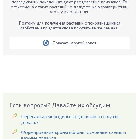
Бархатцы
последующих поколениях дают расщепление признаков. То
есть семена с таких растений не дадут те же характеристики,
Бегония
что и у их родителя.
Белые грибы
Поэтому для получения растений с понравившимися
Бирючина
свойствами придется снова покупать те же семена.
Бобовые
Показать другой совет
Боярышнык
Бруннера
Брусника
Бузина
Вазоны
Вешенки
Виноград
Есть вопросы? Давайте их обсудим
Вишня
Вредители
Пересадка смородины: когда и как это лучше
Гардения
делать?
Гацания
Формирование кроны яблони: основные схемы и
важные правила