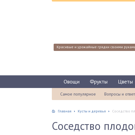
Красивые и урожайные грядки своими рукам
Овощи
Фрукты
Цветы
Самое популярное
Вопросы и отве
Главная
Кусты и деревья
Соседство п
Соседство плодо