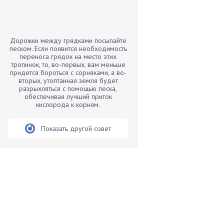
Бамбук
Банан
Барбарис
Дорожки между грядками посыпайте
Бархатцы
песком. Если появится необходимость
переноса грядок на место этих
Бегония
тропинок, то, во-первых, вам меньше
придется бороться с сорняками, а во-
Белые грибы
вторых, утоптанная земля будет
Бирючина
разрыхляться с помощью песка,
обеспечивая лучший приток
Бобовые
кислорода к корням.
Боярышнык
Показать другой совет
Бруннера
Брусника
Бузина
Вазоны
Вешенки
Виноград
Вишня