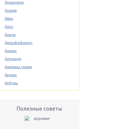
Аглаонема
Азалия
Айва
Алоэ
Алыча
Аморфофаллус
Ананас
Антуриум
Анютины глазки
Арахис
Арбузы
Аспарагус
Астры
Базилик
Полезные советы
Баклажаны
Бальзамин