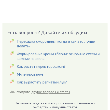
Бруннера
Брусника
Бузина
Вазоны
Вешенки
Есть вопросы? Давайте их обсудим
Виноград
Пересадка смородины: когда и как это лучше
Вишня
делать?
Вредители
Формирование кроны яблони: основные схемы и
важные правила
Гардения
Гацания
Как растет перец горошком?
Гвоздики
Мульчирование
Георгины
Как вырастить репчатый лук?
Герань
Или смотрите
другие вопросы и ответы
Гиацинт
Гибискус
Вы можете задать свой вопрос нашим посетителям и
Гиппеаструм
экспертам и получить ответы