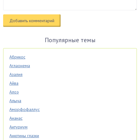
Популярные темы
Абрикос
Аглаонема
Азалия
Айва
Алоэ
Алыча
Аморфофаллус
Ананас
Антуриум
Анютины глазки