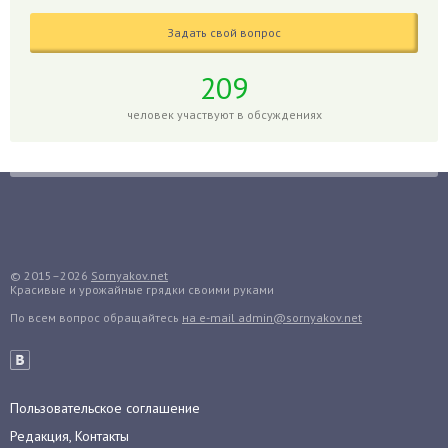
Гладиолусы
Задать свой вопрос
Глоксиния
Годжи
209
Голубика
человек участвуют в обсуждениях
Горох
Гортензия
Гранат
Грибы
Груша
Груши
© 2015–2026
Sornyakov.net
Красивые и урожайные грядки своими руками
Грядки
По всем вопрос обращайтесь
на e-mail admin@sornyakov.net
Гуава
Гузмания
Дайкон
Декабрист
Пользовательское соглашение
Дельфиниум
Редакция, Контакты