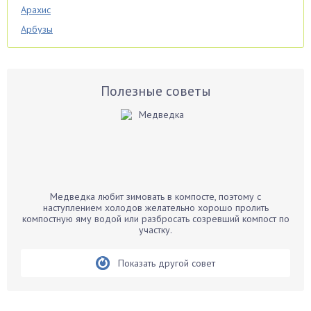
Арахис
Арбузы
Аспарагус
Астры
Базилик
Полезные советы
Баклажаны
Бальзамин
Бамбук
Банан
Барбарис
Медведка любит зимовать в компосте, поэтому с
Бархатцы
наступлением холодов желательно хорошо пролить
компостную яму водой или разбросать созревший компост по
Бегония
участку.
Белые грибы
Бирючина
Показать другой совет
Бобовые
Боярышнык