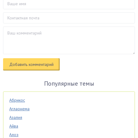
Популярные темы
Абрикос
Аглаонема
Азалия
Айва
Алоэ