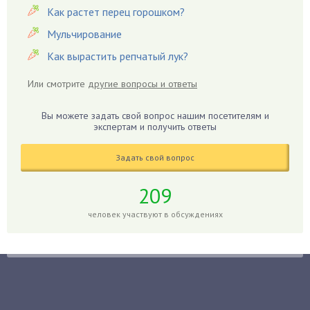
Как растет перец горошком?
Георгины
Герань
Мульчирование
Гиацинт
Как вырастить репчатый лук?
Гибискус
Или смотрите
другие вопросы и ответы
Гиппеаструм
Гладиолусы
Вы можете задать свой вопрос нашим посетителям и
экспертам и получить ответы
Глоксиния
Годжи
Задать свой вопрос
Голубика
Горох
209
Гортензия
человек участвуют в обсуждениях
Гранат
Грибы
Груша
Груши
Грядки