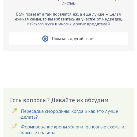
листья.
Бегония
Белые грибы
Если повезет и там поселится еж, а еще лучше – целая
ежиная семья, то вы избавитесь на участке от медведки,
Бирючина
майского жука и многих других вредителей.
Бобовые
Показать другой совет
Боярышнык
Бруннера
Брусника
Бузина
Вазоны
Вешенки
Виноград
Есть вопросы? Давайте их обсудим
Вишня
Вредители
Пересадка смородины: когда и как это лучше
Гардения
делать?
Гацания
Формирование кроны яблони: основные схемы и
важные правила
Гвоздики