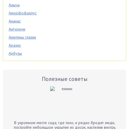
Алыча
Аморфофаллус
Ананас
Антуриум
Анютины глазки
Арахис
Арбузы
Аспарагус
Астры
Базилик
Полезные советы
Баклажаны
Бальзамин
Бамбук
Банан
Барбарис
В укромном месте сада, где тихо, и редко бродят люди,
Бархатцы
постройте небольшое укрытие из досок, настелив внутрь