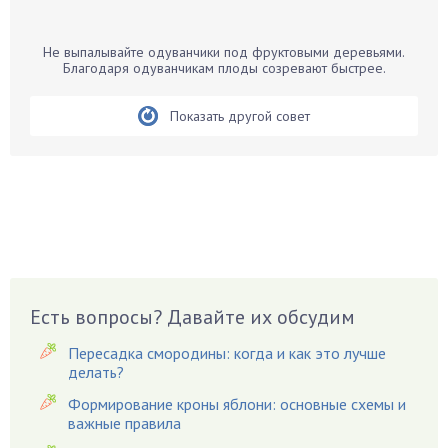
Банан
Барбарис
Не выпалывайте одуванчики под фруктовыми деревьями.
Бархатцы
Благодаря одуванчикам плоды созревают быстрее.
Бегония
Показать другой совет
Белые грибы
Бирючина
Бобовые
Боярышнык
Бруннера
Брусника
Бузина
Есть вопросы? Давайте их обсудим
Вазоны
Вешенки
Пересадка смородины: когда и как это лучше
Виноград
делать?
Вишня
Формирование кроны яблони: основные схемы и
важные правила
Вредители