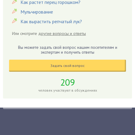
Как растет перец горошком?
Гардения
Гацания
Мульчирование
Гвоздики
Как вырастить репчатый лук?
Георгины
Или смотрите
другие вопросы и ответы
Герань
Гиацинт
Вы можете задать свой вопрос нашим посетителям и
экспертам и получить ответы
Гибискус
Гиппеаструм
Задать свой вопрос
Гладиолусы
Глоксиния
209
Годжи
человек участвуют в обсуждениях
Голубика
Горох
Гортензия
Гранат
Грибы