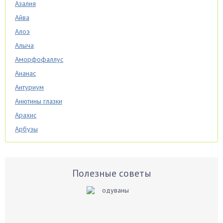
Азалия
Айва
Алоэ
Алыча
Аморфофаллус
Ананас
Антуриум
Анютины глазки
Арахис
Арбузы
Аспарагус
Астры
Базилик
Полезные советы
Баклажаны
Бальзамин
Бамбук