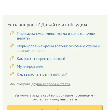
Бузина
Вазоны
Вешенки
Есть вопросы? Давайте их обсудим
Виноград
Вишня
Пересадка смородины: когда и как это лучше
делать?
Вредители
Формирование кроны яблони: основные схемы и
Гардения
важные правила
Гацания
Как растет перец горошком?
Гвоздики
Мульчирование
Георгины
Как вырастить репчатый лук?
Герань
Гиацинт
Или смотрите
другие вопросы и ответы
Гибискус
Гиппеаструм
Вы можете задать свой вопрос нашим посетителям и
экспертам и получить ответы
Гладиолусы
Глоксиния