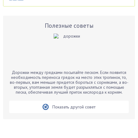
Аспарагус
Астры
Базилик
Полезные советы
Баклажаны
Бальзамин
Бамбук
Банан
Барбарис
Дорожки между грядками посыпайте песком. Если появится
Бархатцы
необходимость переноса грядок на место этих тропинок, то,
во-первых, вам меньше придется бороться с сорняками, а во-
Бегония
вторых, утоптанная земля будет разрыхляться с помощью
песка, обеспечивая лучший приток кислорода к корням.
Белые грибы
Бирючина
Показать другой совет
Бобовые
Боярышнык
Бруннера
Брусника