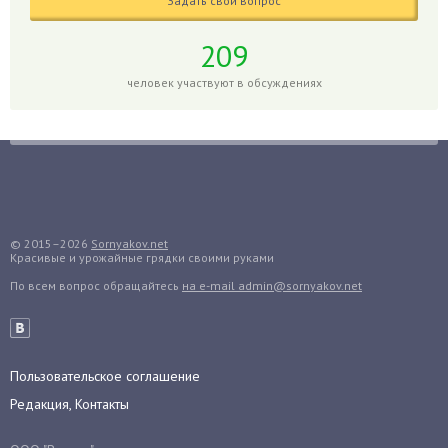
Задать свой вопрос
Годжи
209
Голубика
Горох
человек участвуют в обсуждениях
Гортензия
Гранат
Грибы
Груша
Груши
© 2015–2026
Sornyakov.net
Грядки
Красивые и урожайные грядки своими руками
Гуава
По всем вопрос обращайтесь
на e-mail admin@sornyakov.net
Гузмания
Дайкон
Декабрист
Пользовательское соглашение
Дельфиниум
Редакция, Контакты
Дендробиум
Денежное дерево