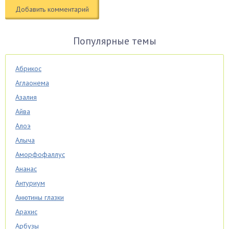
Популярные темы
Абрикос
Аглаонема
Азалия
Айва
Алоэ
Алыча
Аморфофаллус
Ананас
Антуриум
Анютины глазки
Арахис
Арбузы