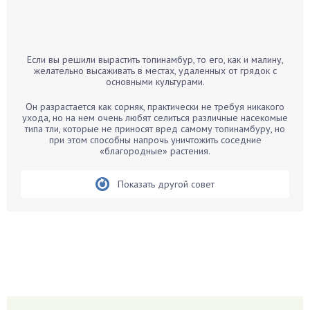
Бамбук
Банан
Барбарис
Если вы решили вырастить топинамбур, то его, как и малину,
Бархатцы
желательно высаживать в местах, удаленных от грядок с
основными культурами.
Бегония
Белые грибы
Он разрастается как сорняк, практически не требуя никакого
ухода, но на нем очень любят селиться различные насекомые
Бирючина
типа тли, которые не приносят вред самому топинамбуру, но
при этом способны напрочь уничтожить соседние
Бобовые
«благородные» растения.
Боярышнык
Бруннера
Показать другой совет
Брусника
Бузина
Вазоны
Вешенки
Виноград
Вишня