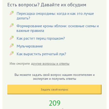
Вредители
Есть вопросы? Давайте их обсудим
Гардения
Пересадка смородины: когда и как это лучше
Гацания
делать?
Гвоздики
Формирование кроны яблони: основные схемы и
важные правила
Георгины
Герань
Как растет перец горошком?
Гиацинт
Мульчирование
Гибискус
Как вырастить репчатый лук?
Гиппеаструм
Или смотрите
другие вопросы и ответы
Гладиолусы
Глоксиния
Вы можете задать свой вопрос нашим посетителям и
Годжи
экспертам и получить ответы
Голубика
Задать свой вопрос
Горох
Гортензия
209
Гранат