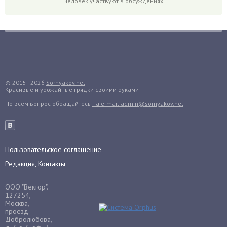
человек участвуют в обсуждениях
Грибы
Груша
Груши
Грядки
Гуава
Гузмания
© 2015–2026
Sornyakov.net
Красивые и урожайные грядки своими руками
Дайкон
По всем вопрос обращайтесь
на e-mail admin@sornyakov.net
Декабрист
Дельфиниум
Дендробиум
Денежное дерево
Пользовательское соглашение
Диффенбахия
Редакция, Контакты
Драцена
ООО "Вектор".
Дыня
127254,
Москва,
Ежевика
проезд
Добролюбова,
Ежемалина