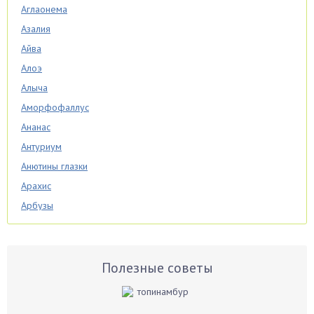
Аглаонема
Азалия
Айва
Алоэ
Алыча
Аморфофаллус
Ананас
Антуриум
Анютины глазки
Арахис
Арбузы
Аспарагус
Астры
Базилик
Полезные советы
Баклажаны
Бальзамин