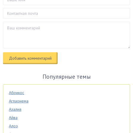
Популярные темы
Абрикос
Аглаонема
Азалия
Айва
Алоэ