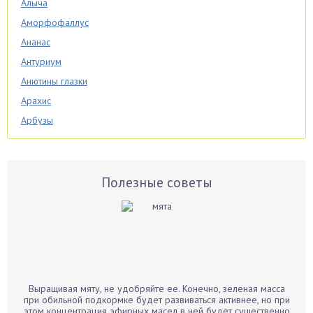
Алыча
Аморфофаллус
Ананас
Антуриум
Анютины глазки
Арахис
Арбузы
Аспарагус
Астры
Базилик
Полезные советы
Баклажаны
Бальзамин
Бамбук
Банан
Барбарис
Выращивая мяту, не удобряйте ее. Конечно, зеленая масса
Бархатцы
при обильной подкормке будет развиваться активнее, но при
этом концентрация эфирных масел в ней будет существенно