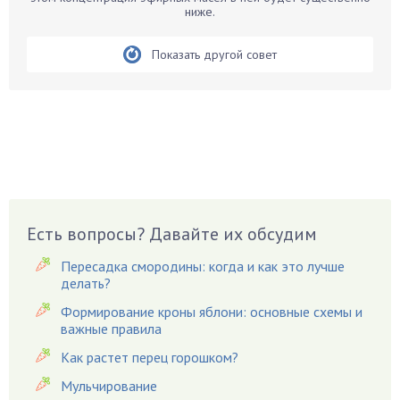
Бегония
ниже.
Белые грибы
Бирючина
Показать другой совет
Бобовые
Боярышнык
Бруннера
Брусника
Бузина
Вазоны
Вешенки
Есть вопросы? Давайте их обсудим
Виноград
Пересадка смородины: когда и как это лучше
Вишня
делать?
Вредители
Формирование кроны яблони: основные схемы и
важные правила
Гардения
Гацания
Как растет перец горошком?
Гвоздики
Мульчирование