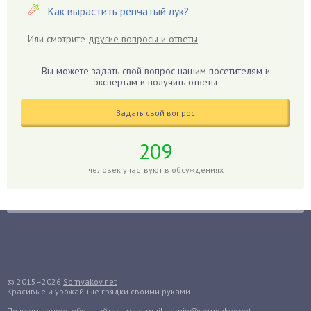
Георгины
Как вырастить репчатый лук?
Герань
Или смотрите
другие вопросы и ответы
Гиацинт
Гибискус
Вы можете задать свой вопрос нашим посетителям и
Гиппеаструм
экспертам и получить ответы
Гладиолусы
Задать свой вопрос
Глоксиния
Годжи
209
Голубика
человек участвуют в обсуждениях
Горох
Гортензия
Гранат
Грибы
Груша
Груши
© 2015–2026
Sornyakov.net
Красивые и урожайные грядки своими руками
Грядки
По всем вопрос обращайтесь
на e-mail admin@sornyakov.net