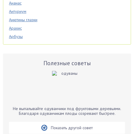
Ананас
Антуриум
Анютины глазки
Арахис
Арбузы
Аспарагус
Астры
Базилик
Полезные советы
Баклажаны
Бальзамин
Бамбук
Банан
Барбарис
Не выпалывайте одуванчики под фруктовыми деревьями.
Бархатцы
Благодаря одуванчикам плоды созревают быстрее.
Бегония
Показать другой совет
Белые грибы