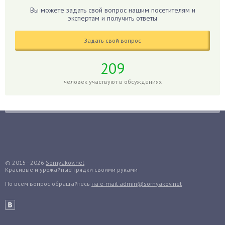
Гиацинт
Вы можете задать свой вопрос нашим посетителям и
экспертам и получить ответы
Гибискус
Гиппеаструм
Задать свой вопрос
Гладиолусы
Глоксиния
209
Годжи
человек участвуют в обсуждениях
Голубика
Горох
Гортензия
Гранат
Грибы
Груша
© 2015–2026
Sornyakov.net
Красивые и урожайные грядки своими руками
Груши
По всем вопрос обращайтесь
на e-mail admin@sornyakov.net
Грядки
Гуава
Гузмания