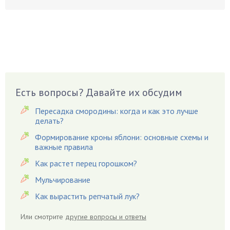
Бирючина
Бобовые
Боярышнык
Бруннера
Брусника
Бузина
Есть вопросы? Давайте их обсудим
Вазоны
Вешенки
Пересадка смородины: когда и как это лучше
Виноград
делать?
Вишня
Формирование кроны яблони: основные схемы и
важные правила
Вредители
Как растет перец горошком?
Гардения
Гацания
Мульчирование
Гвоздики
Как вырастить репчатый лук?
Георгины
Или смотрите
другие вопросы и ответы
Герань