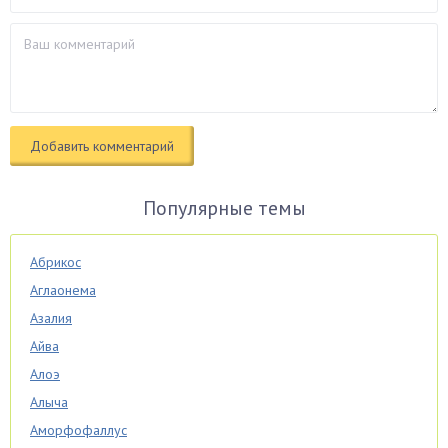
Популярные темы
Абрикос
Аглаонема
Азалия
Айва
Алоэ
Алыча
Аморфофаллус