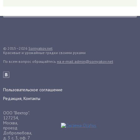
Гранат
Грибы
Груша
Груши
Грядки
Гуава
© 2015–2026
Sornyakov.net
Красивые и урожайные грядки своими руками
Гузмания
По всем вопрос обращайтесь
на e-mail admin@sornyakov.net
Дайкон
Декабрист
Дельфиниум
Пользовательское соглашение
Дендробиум
Редакция, Контакты
Денежное дерево
Диффенбахия
ООО "Вектор".
Драцена
127254,
Москва,
Дыня
проезд
Добролюбова,
Ежевика
д. 3 с. 3, оф. 7