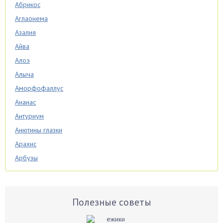
Абрикос
Аглаонема
Азалия
Айва
Алоэ
Алыча
Аморфофаллус
Ананас
Антуриум
Анютины глазки
Арахис
Арбузы
Аспарагус
Астры
Базилик
Полезные советы
Баклажаны