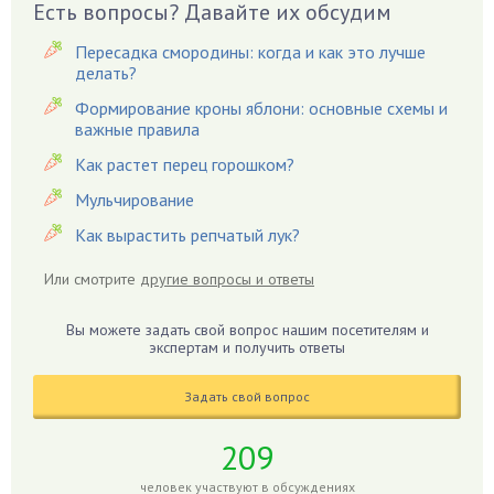
Есть вопросы? Давайте их обсудим
Вишня
Вредители
Пересадка смородины: когда и как это лучше
Гардения
делать?
Гацания
Формирование кроны яблони: основные схемы и
важные правила
Гвоздики
Как растет перец горошком?
Георгины
Герань
Мульчирование
Гиацинт
Как вырастить репчатый лук?
Гибискус
Или смотрите
другие вопросы и ответы
Гиппеаструм
Гладиолусы
Вы можете задать свой вопрос нашим посетителям и
экспертам и получить ответы
Глоксиния
Годжи
Задать свой вопрос
Голубика
Горох
209
Гортензия
человек участвуют в обсуждениях