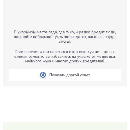
Бальзамин
Бамбук
Банан
Барбарис
В укромном месте сада, где тихо, и редко бродят люди,
Бархатцы
постройте небольшое укрытие из досок, настелив внутрь
листья.
Бегония
Белые грибы
Если повезет и там поселится еж, а еще лучше – целая
ежиная семья, то вы избавитесь на участке от медведки,
Бирючина
майского жука и многих других вредителей.
Бобовые
Показать другой совет
Боярышнык
Бруннера
Брусника
Бузина
Вазоны
Вешенки
Виноград