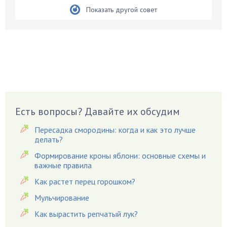
Бруннера
Показать другой совет
Брусника
Бузина
Вазоны
Вешенки
Виноград
Вишня
Вредители
Есть вопросы? Давайте их обсудим
Гардения
Пересадка смородины: когда и как это лучше
Гацания
делать?
Гвоздики
Формирование кроны яблони: основные схемы и
важные правила
Георгины
Герань
Как растет перец горошком?
Гиацинт
Мульчирование
Гибискус
Как вырастить репчатый лук?
Гиппеаструм