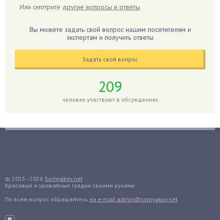
Или смотрите
другие вопросы и ответы
Гладиолусы
Глоксиния
Вы можете задать свой вопрос нашим посетителям и
Годжи
экспертам и получить ответы
Голубика
Задать свой вопрос
Горох
Гортензия
209
Гранат
человек участвуют в обсуждениях
Грибы
Груша
Груши
Грядки
Гуава
Гузмания
© 2015–2026
Sornyakov.net
Красивые и урожайные грядки своими руками
Дайкон
По всем вопрос обращайтесь
на e-mail admin@sornyakov.net
Декабрист
Дельфиниум