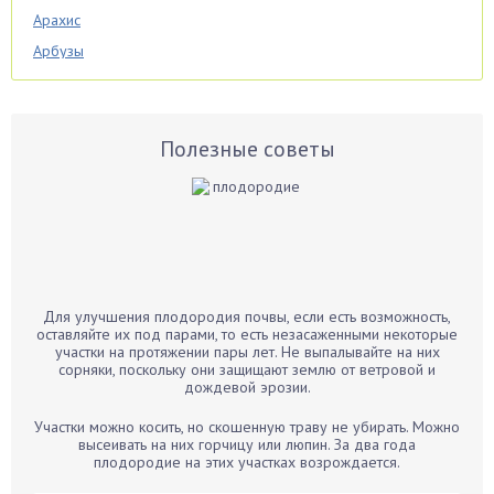
Арахис
Арбузы
Аспарагус
Астры
Базилик
Полезные советы
Баклажаны
Бальзамин
Бамбук
Банан
Барбарис
Для улучшения плодородия почвы, если есть возможность,
Бархатцы
оставляйте их под парами, то есть незасаженными некоторые
участки на протяжении пары лет. Не выпалывайте на них
Бегония
сорняки, поскольку они защищают землю от ветровой и
дождевой эрозии.
Белые грибы
Бирючина
Участки можно косить, но скошенную траву не убирать. Можно
высеивать на них горчицу или люпин. За два года
Бобовые
плодородие на этих участках возрождается.
Боярышнык