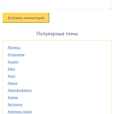
Популярные темы
Абрикос
Аглаонема
Азалия
Айва
Алоэ
Алыча
Аморфофаллус
Ананас
Антуриум
Анютины глазки