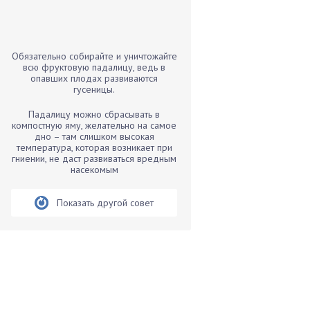
Бамбук
Банан
Барбарис
Обязательно собирайте и уничтожайте
Бархатцы
всю фруктовую падалицу, ведь в
опавших плодах развиваются
Бегония
гусеницы.
Белые грибы
Падалицу можно сбрасывать в
Бирючина
компостную яму, желательно на самое
дно – там слишком высокая
Бобовые
температура, которая возникает при
гниении, не даст развиваться вредным
Боярышнык
насекомым
Бруннера
Брусника
Показать другой совет
Бузина
Вазоны
Вешенки
Виноград
Вишня