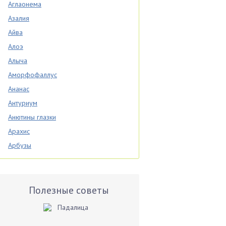
Аглаонема
Азалия
Айва
Алоэ
Алыча
Аморфофаллус
Ананас
Антуриум
Анютины глазки
Арахис
Арбузы
Аспарагус
Астры
Базилик
Полезные советы
Баклажаны
Бальзамин