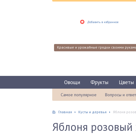
Добавить в избранное
Красивые и урожайные грядки своими рукам
Овощи
Фрукты
Цветы
Самое популярное
Вопросы и отве
Главная
Кусты и деревья
Яблоня розов
Яблоня розовый 