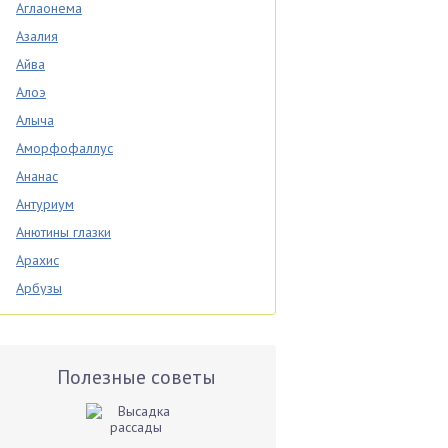
Аглаонема
Азалия
Айва
Алоэ
Алыча
Аморфофаллус
Ананас
Антуриум
Анютины глазки
Арахис
Арбузы
Аспарагус
Астры
Базилик
Полезные советы
Баклажаны
Бальзамин