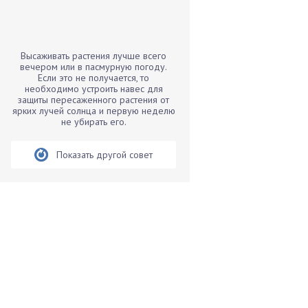
Бамбук
Банан
Барбарис
Высаживать растения лучше всего
Бархатцы
вечером или в пасмурную погоду.
Если это не получается, то
Бегония
необходимо устроить навес для
защиты пересаженного растения от
Белые грибы
ярких лучей солнца и первую неделю
Бирючина
не убирать его.
Бобовые
Показать другой совет
Боярышнык
Бруннера
Брусника
Бузина
Вазоны
Вешенки
Виноград
Вишня