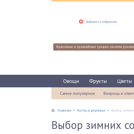
Добавить в избранное
Красивые и урожайные грядки своими рукам
Овощи
Фрукты
Цветы
Самое популярное
Вопросы и отве
Главная
Кусты и деревья
Выбор зимних
Выбор зимних со