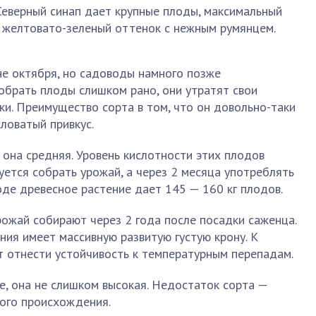
Северный синап дает крупные плоды, максимальный
т желтовато-зеленый оттенок с нежным румянцем.
не октября, но садоводы намного позже
обрать плоды слишком рано, они утратят свои
ки. Преимущество сорта в том, что он довольно-таки
словатый привкус.
 она средняя. Уровень кислотности этих плодов
уется собрать урожай, а через 2 месяца употреблять
оде древесное растение дает 145 — 160 кг плодов.
рожай собирают через 2 года после посадки саженца.
ия имеет массивную развитую густую крону. К
т отнести устойчивость к температурным перепадам.
хе, она не слишком высокая. Недостаток сорта —
ого происхождения.