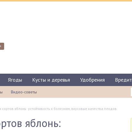
и
Ягоды
Кусты и деревья
Удобрения
Вредит
ты
Видео-советы
 сортов яблонь: устойчивость к болезням, вкусовые качества плодов
ртов яблонь: