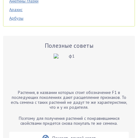
Анютины глазки
Арахис
Арбузы
Аспарагус
Астры
Базилик
Полезные советы
Баклажаны
Бальзамин
Бамбук
Банан
Барбарис
Растения, в названии которых стоит обозначение F1 в
Бархатцы
последующих поколениях дают расщепление признаков. То
есть семена с таких растений не дадут те же характеристики,
Бегония
что и у их родителя.
Белые грибы
Поэтому для получения растений с понравившимися
Бирючина
свойствами придется снова покупать те же семена.
Бобовые