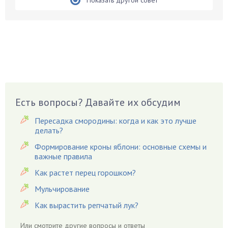
Показать другой совет
Боярышнык
Бруннера
Брусника
Бузина
Вазоны
Вешенки
Виноград
Есть вопросы? Давайте их обсудим
Вишня
Вредители
Пересадка смородины: когда и как это лучше
Гардения
делать?
Гацания
Формирование кроны яблони: основные схемы и
важные правила
Гвоздики
Как растет перец горошком?
Георгины
Герань
Мульчирование
Гиацинт
Как вырастить репчатый лук?
Гибискус
Или смотрите
другие вопросы и ответы