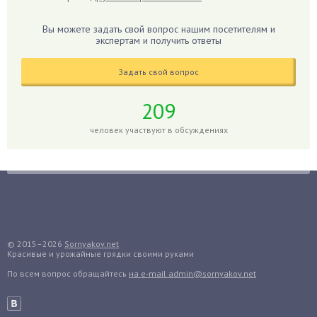
Гиппеаструм
Гладиолусы
Вы можете задать свой вопрос нашим посетителям и
экспертам и получить ответы
Глоксиния
Годжи
Задать свой вопрос
Голубика
Горох
209
Гортензия
человек участвуют в обсуждениях
Гранат
Грибы
Груша
Груши
Грядки
Гуава
© 2015–2026
Sornyakov.net
Красивые и урожайные грядки своими руками
Гузмания
По всем вопрос обращайтесь
на e-mail admin@sornyakov.net
Дайкон
Декабрист