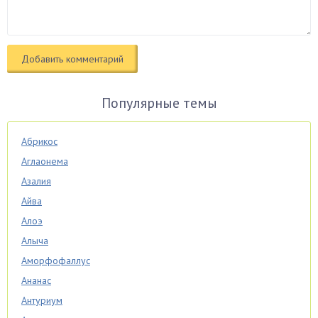
Популярные темы
Абрикос
Аглаонема
Азалия
Айва
Алоэ
Алыча
Аморфофаллус
Ананас
Антуриум