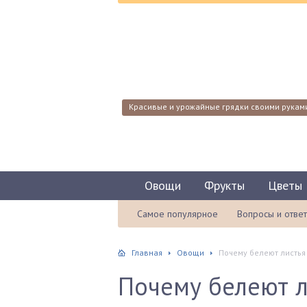
Красивые и урожайные грядки своими рукам
Овощи
Фрукты
Цветы
Самое популярное
Вопросы и отве
Главная
Овощи
Почему белеют листья 
Почему белеют л