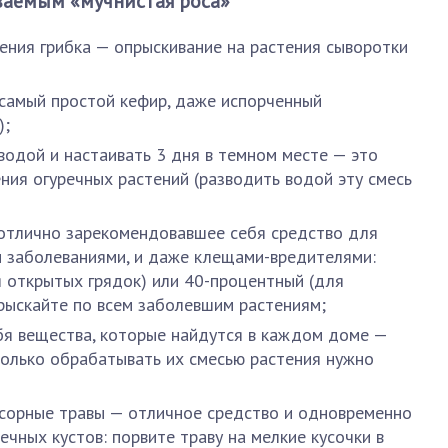
ываемым «мучнистая роса»
ния грибка — опрыскивание на растения сыворотки
самый простой кефир, даже испорченный
);
водой и настаивать 3 дня в темном месте — это
ия огуречных растений (разводить водой эту смесь
 отлично зарекомендовавшее себя средство для
и заболеваниями, и даже клещами-вредителями:
 открытых грядок) или 40-процентный (для
прыскайте по всем заболевшим растениям;
бя вещества, которые найдутся в каждом доме —
только обрабатывать их смесью растения нужно
сорные травы — отличное средство и одновременно
чных кустов: порвите траву на мелкие кусочки в