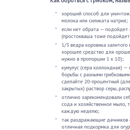
Как бороться с грибком, наз
хороший способ для уничтоже
молока или силиката натрия;
если нет обрата — подойдет 
(простокваша тоже подойдет
1/3 ведра коровяка залитого 
хорошее средство для орошен
нужно в пропорции 1 к 10);
кумулус (сера коллоидная) —
борьбы с разными грибковым
сделайте 20-процентный (для
закрытых) раствор серы, рас
отлично зарекомендовали се
сода и хозяйственное мыло, 
каждую неделю;
так раздражающие дачников 
отличная подкормка для огуре