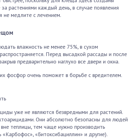
 быстрее, поскольку для клеща здесь созданы
 за растениями каждый день, в случае появления
я не медлите с лечением.
лещом
юдать влажность не менее 75%, в сухом
распространяется. Перед высадкой рассады и после
закрыв предварительно наглухо все двери и окна.
х фосфор очень поможет в борьбе с вредителем.
ять
ициды уже не являются безвредными для растений.
ктоарицидами. Они абсолютно безопасны для людей
 вне теплицы, тем чаще нужно производить
 «Карбофос», «Битоксибациллин» и другие).