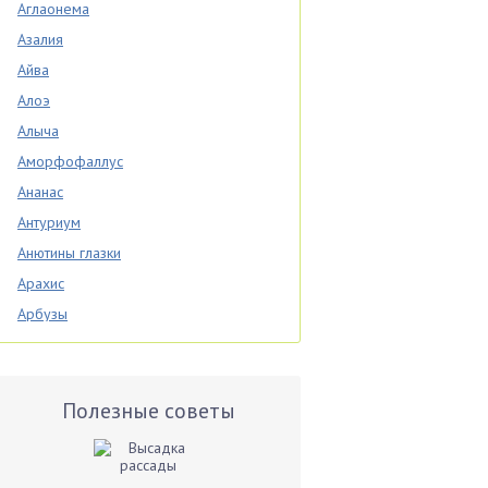
Аглаонема
Азалия
Айва
Алоэ
Алыча
Аморфофаллус
Ананас
Антуриум
Анютины глазки
Арахис
Арбузы
Аспарагус
Астры
Базилик
Полезные советы
Баклажаны
Бальзамин