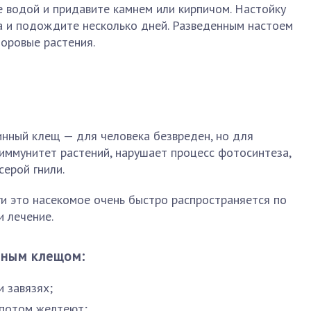
е водой и придавите камнем или кирпичом. Настойку
да и подождите несколько дней. Разведенным настоем
оровые растения.
инный клещ — для человека безвреден, но для
 иммунитет растений, нарушает процесс фотосинтеза,
серой гнили.
аги это насекомое очень быстро распространяется по
и лечение.
нным клещом:
и завязях;
 потом желтеют;