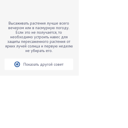
Бамбук
Банан
Барбарис
Высаживать растения лучше всего
Бархатцы
вечером или в пасмурную погоду.
Если это не получается, то
Бегония
необходимо устроить навес для
защиты пересаженного растения от
Белые грибы
ярких лучей солнца и первую неделю
Бирючина
не убирать его.
Бобовые
Показать другой совет
Боярышнык
Бруннера
Брусника
Бузина
Вазоны
Вешенки
Виноград
Вишня