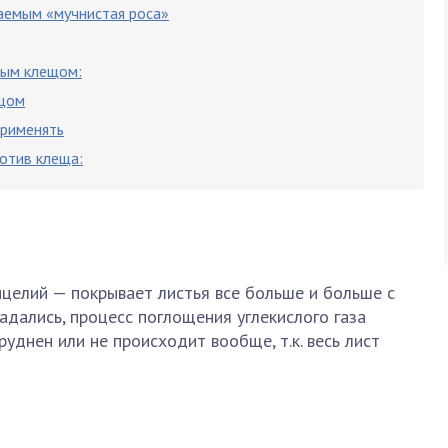
ваемым «мучнистая роса»
ным клещом:
ещом
применять
ротив клеща:
целий — покрывает листья все больше и больше с
адались, процесс поглощения углекислого газа
руднен или не происходит вообще, т.к. весь лист