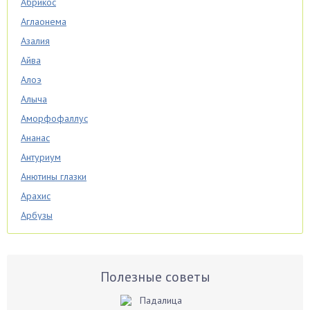
Абрикос
Аглаонема
Азалия
Айва
Алоэ
Алыча
Аморфофаллус
Ананас
Антуриум
Анютины глазки
Арахис
Арбузы
Аспарагус
Астры
Базилик
Полезные советы
Баклажаны