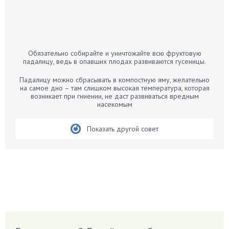
Бальзамин
Бамбук
Банан
Барбарис
Обязательно собирайте и уничтожайте всю фруктовую
Бархатцы
падалицу, ведь в опавших плодах развиваются гусеницы.
Бегония
Падалицу можно сбрасывать в компостную яму, желательно
Белые грибы
на самое дно – там слишком высокая температура, которая
возникает при гниении, не даст развиваться вредным
Бирючина
насекомым
Бобовые
Показать другой совет
Боярышнык
Бруннера
Брусника
Бузина
Вазоны
Вешенки
Виноград