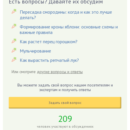
Есть вопросы? Давайте их обсудим
Вишня
Вредители
Пересадка смородины: когда и как это лучше
Гардения
делать?
Гацания
Формирование кроны яблони: основные схемы и
важные правила
Гвоздики
Как растет перец горошком?
Георгины
Герань
Мульчирование
Гиацинт
Как вырастить репчатый лук?
Гибискус
Или смотрите
другие вопросы и ответы
Гиппеаструм
Гладиолусы
Вы можете задать свой вопрос нашим посетителям и
экспертам и получить ответы
Глоксиния
Годжи
Задать свой вопрос
Голубика
Горох
209
Гортензия
человек участвуют в обсуждениях