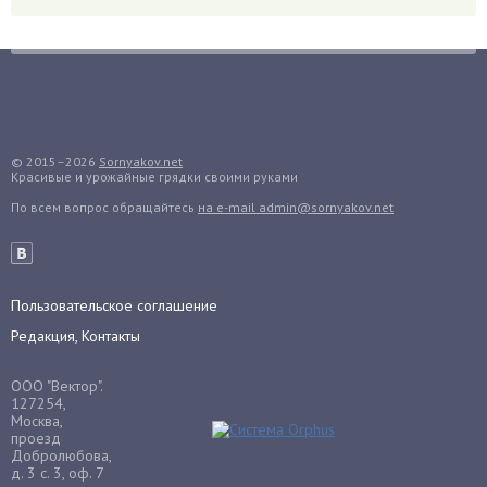
Гранат
Грибы
Груша
Груши
Грядки
Гуава
© 2015–2026
Sornyakov.net
Красивые и урожайные грядки своими руками
Гузмания
По всем вопрос обращайтесь
на e-mail admin@sornyakov.net
Дайкон
Декабрист
Дельфиниум
Пользовательское соглашение
Дендробиум
Редакция, Контакты
Денежное дерево
Диффенбахия
ООО "Вектор".
Драцена
127254,
Москва,
Дыня
проезд
Добролюбова,
Ежевика
д. 3 с. 3, оф. 7