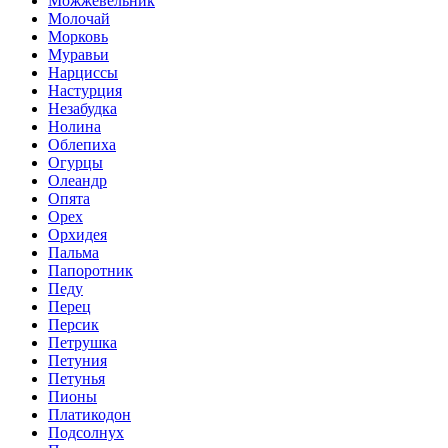
Можжевельник
Молочай
Морковь
Муравьи
Нарциссы
Настурция
Незабудка
Нолина
Облепиха
Огурцы
Олеандр
Опята
Орех
Орхидея
Пальма
Папоротник
Педу
Перец
Персик
Петрушка
Петуния
Петунья
Пионы
Платикодон
Подсолнух