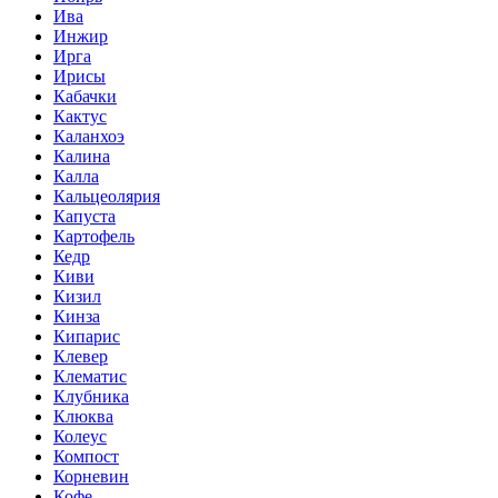
Ива
Инжир
Ирга
Ирисы
Кабачки
Кактус
Каланхоэ
Калина
Калла
Кальцеолярия
Капуста
Картофель
Кедр
Киви
Кизил
Кинза
Кипарис
Клевер
Клематис
Клубника
Клюква
Колеус
Компост
Корневин
Кофе