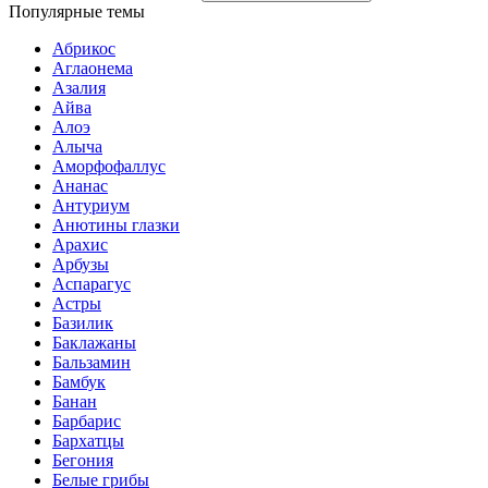
Популярные темы
Абрикос
Аглаонема
Азалия
Айва
Алоэ
Алыча
Аморфофаллус
Ананас
Антуриум
Анютины глазки
Арахис
Арбузы
Аспарагус
Астры
Базилик
Баклажаны
Бальзамин
Бамбук
Банан
Барбарис
Бархатцы
Бегония
Белые грибы