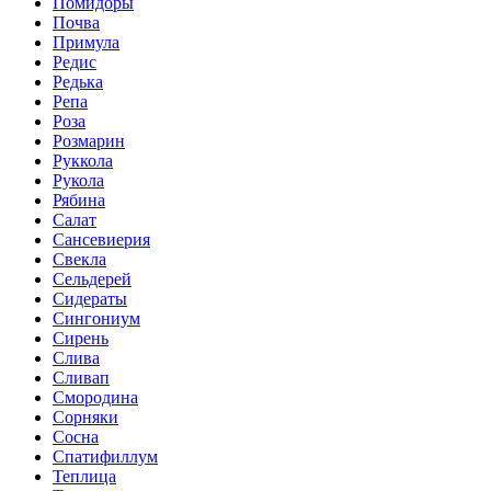
Помидоры
Почва
Примула
Редис
Редька
Репа
Роза
Розмарин
Руккола
Рукола
Рябина
Салат
Сансевиерия
Свекла
Сельдерей
Сидераты
Сингониум
Сирень
Слива
Сливап
Смородина
Сорняки
Сосна
Спатифиллум
Теплица