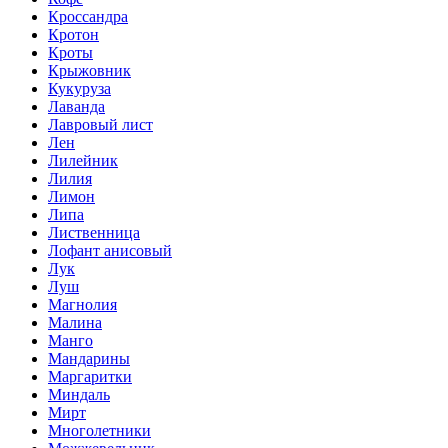
Кроссандра
Кротон
Кроты
Крыжовник
Кукуруза
Лаванда
Лавровый лист
Лен
Лилейник
Лилия
Лимон
Липа
Лиственница
Лофант анисовый
Лук
Луш
Магнолия
Малина
Манго
Мандарины
Маргаритки
Миндаль
Мирт
Многолетники