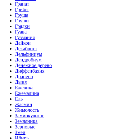
Гранат
Грибы
Груша
Груши
Грядки
Гуава
Гузмания
Дайкон
Декабрист
Дельфиниум
Дендробиум
Денежное дерево
Диффенбахия
Драцена
Дыня
Ежевика
Ежемалина
Ель
Жасмин
Жимолость
Замиокулькас
Земляника
Зерновые
Змеи
Ибирь