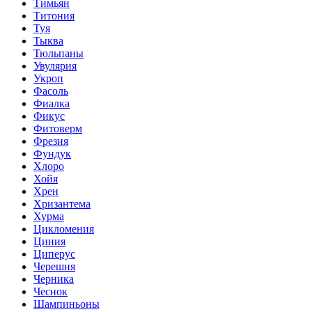
Тимьян
Титония
Туя
Тыква
Тюльпаны
Увулярия
Укроп
Фасоль
Фиалка
Фикус
Фитоверм
Фрезия
Фундук
Хлоро
Хойя
Хрен
Хризантема
Хурма
Цикломения
Циния
Циперус
Черешня
Черника
Чеснок
Шампиньоны