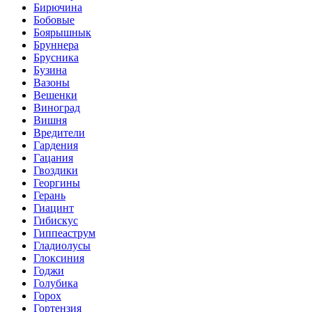
Бирючина
Бобовые
Боярышнык
Бруннера
Брусника
Бузина
Вазоны
Вешенки
Виноград
Вишня
Вредители
Гардения
Гацания
Гвоздики
Георгины
Герань
Гиацинт
Гибискус
Гиппеаструм
Гладиолусы
Глоксиния
Годжи
Голубика
Горох
Гортензия