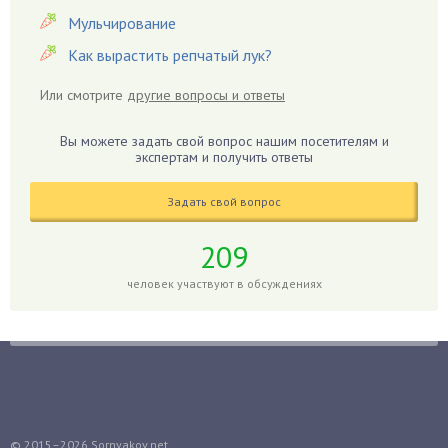
Гвоздики
Мульчирование
Георгины
Как вырастить репчатый лук?
Герань
Или смотрите
другие вопросы и ответы
Гиацинт
Гибискус
Вы можете задать свой вопрос нашим посетителям и
Гиппеаструм
экспертам и получить ответы
Гладиолусы
Задать свой вопрос
Глоксиния
Годжи
209
Голубика
человек участвуют в обсуждениях
Горох
Гортензия
Гранат
Грибы
Груша
Груши
© 2015–2026
Sornyakov.net