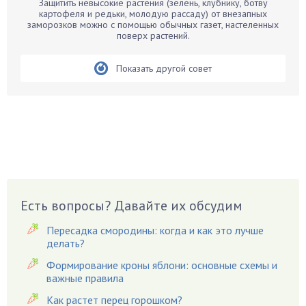
Защитить невысокие растения (зелень, клубнику, ботву
Бархатцы
картофеля и редьки, молодую рассаду) от внезапных
заморозков можно с помощью обычных газет, настеленных
Бегония
поверх растений.
Белые грибы
Бирючина
Показать другой совет
Бобовые
Боярышнык
Бруннера
Брусника
Бузина
Вазоны
Вешенки
Есть вопросы? Давайте их обсудим
Виноград
Пересадка смородины: когда и как это лучше
Вишня
делать?
Вредители
Формирование кроны яблони: основные схемы и
важные правила
Гардения
Гацания
Как растет перец горошком?