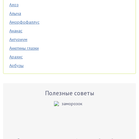
Алоэ
Алыча
Аморфофаллус
Ананас
Антуриум
Анютины глазки
Арахис
Арбузы
Аспарагус
Астры
Базилик
Полезные советы
Баклажаны
Бальзамин
Бамбук
Банан
Барбарис