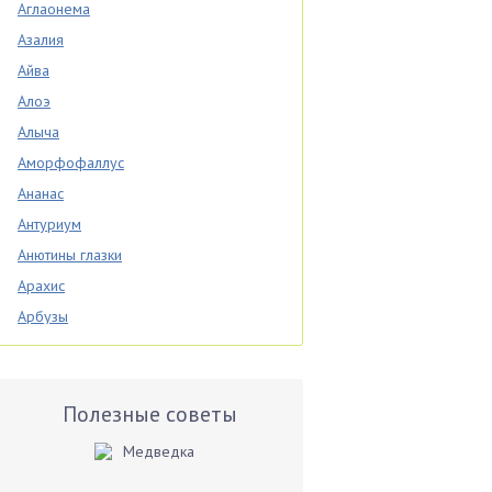
Аглаонема
Азалия
Айва
Алоэ
Алыча
Аморфофаллус
Ананас
Антуриум
Анютины глазки
Арахис
Арбузы
Аспарагус
Астры
Базилик
Полезные советы
Баклажаны
Бальзамин