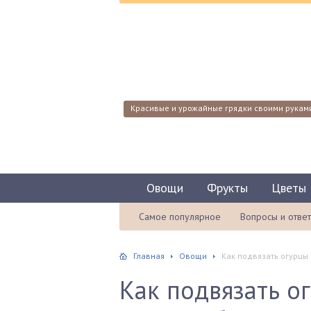
Красивые и урожайные грядки своими рукам
Овощи
Фрукты
Цветы
Самое популярное
Вопросы и отве
Главная
Овощи
Как подвязать огурцы 
Как подвязать о