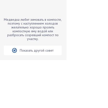
Бамбук
Банан
Барбарис
Медведка любит зимовать в компосте,
Бархатцы
поэтому с наступлением холодов
желательно хорошо пролить
Бегония
компостную яму водой или
разбросать созревший компост по
Белые грибы
участку.
Бирючина
Бобовые
Показать другой совет
Боярышнык
Бруннера
Брусника
Бузина
Вазоны
Вешенки
Виноград
Вишня