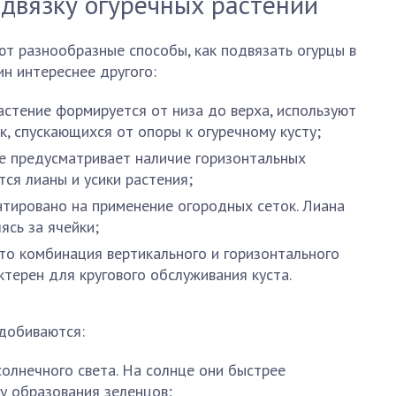
двязку огуречных растений
 разнообразные способы, как подвязать огурцы в
н интереснее другого:
астение формируется от низа до верха, используют
к, спускающихся от опоры к огуречному кусту;
е предусматривает наличие горизонтальных
ся лианы и усики растения;
тировано на применение огородных сеток. Лиана
ясь за ячейки;
о комбинация вертикального и горизонтального
ктерен для кругового обслуживания куста.
добиваются:
солнечного света. На солнце они быстрее
зу образования зеленцов;