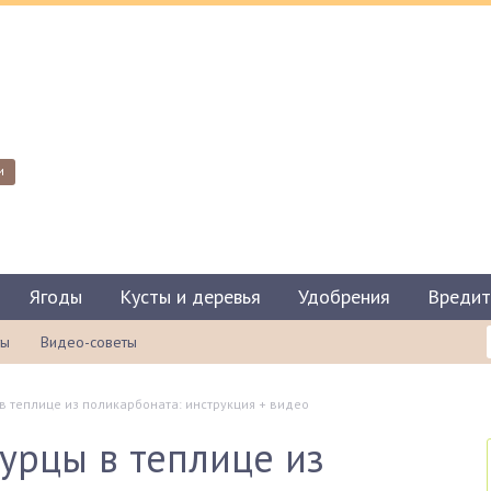
и
Ягоды
Кусты и деревья
Удобрения
Вредит
ты
Видео-советы
в теплице из поликарбоната: инструкция + видео
гурцы в теплице из