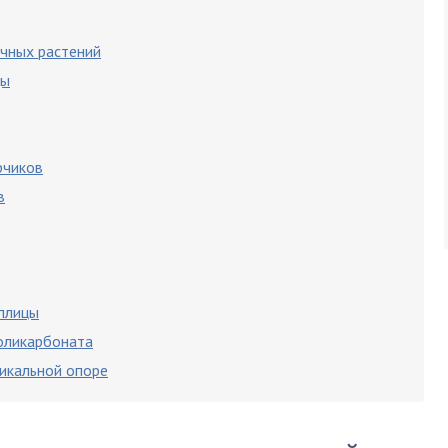
ечных растений
цы
рчиков
в
еплицы
поликарбоната
тикальной опоре