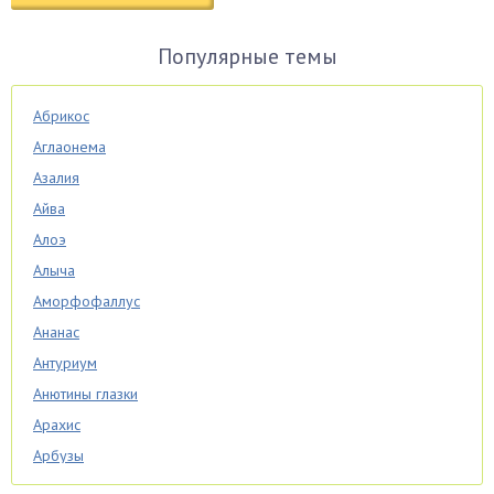
Популярные темы
Абрикос
Аглаонема
Азалия
Айва
Алоэ
Алыча
Аморфофаллус
Ананас
Антуриум
Анютины глазки
Арахис
Арбузы
Аспарагус