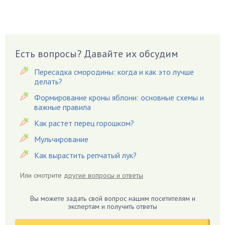
Вазоны
Вешенки
Виноград
Есть вопросы? Давайте их обсудим
Вишня
Вредители
Пересадка смородины: когда и как это лучше
Гардения
делать?
Гацания
Формирование кроны яблони: основные схемы и
важные правила
Гвоздики
Как растет перец горошком?
Георгины
Герань
Мульчирование
Гиацинт
Как вырастить репчатый лук?
Гибискус
Или смотрите
другие вопросы и ответы
Гиппеаструм
Гладиолусы
Вы можете задать свой вопрос нашим посетителям и
экспертам и получить ответы
Глоксиния
Годжи