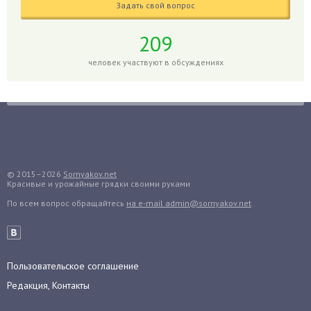
Задать свой вопрос
Голубика
Горох
209
Гортензия
человек участвуют в обсуждениях
Гранат
Грибы
Груша
Груши
Грядки
Гуава
© 2015–2026
Sornyakov.net
Красивые и урожайные грядки своими руками
Гузмания
По всем вопрос обращайтесь
на e-mail admin@sornyakov.net
Дайкон
Декабрист
Дельфиниум
Пользовательское соглашение
Дендробиум
Редакция, Контакты
Денежное дерево
Диффенбахия