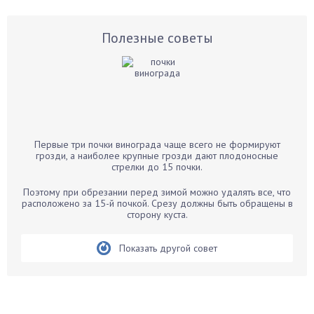
Астры
Базилик
Полезные советы
Баклажаны
Бальзамин
Бамбук
Банан
Барбарис
Первые три почки винограда чаще всего не формируют
Бархатцы
грозди, а наиболее крупные грозди дают плодоносные
стрелки до 15 почки.
Бегония
Белые грибы
Поэтому при обрезании перед зимой можно удалять все, что
расположено за 15-й почкой. Срезу должны быть обращены в
Бирючина
сторону куста.
Бобовые
Показать другой совет
Боярышнык
Бруннера
Брусника
Бузина