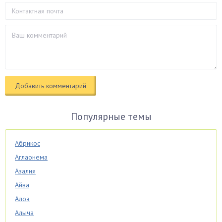
Популярные темы
Абрикос
Аглаонема
Азалия
Айва
Алоэ
Алыча