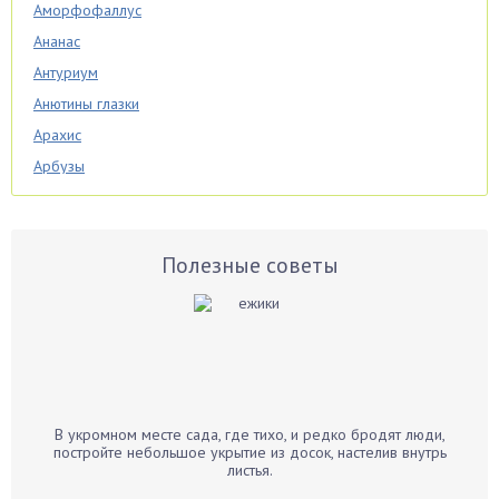
Аморфофаллус
Ананас
Антуриум
Анютины глазки
Арахис
Арбузы
Аспарагус
Астры
Базилик
Полезные советы
Баклажаны
Бальзамин
Бамбук
Банан
Барбарис
В укромном месте сада, где тихо, и редко бродят люди,
Бархатцы
постройте небольшое укрытие из досок, настелив внутрь
листья.
Бегония