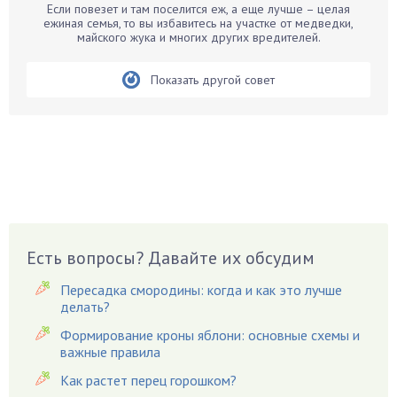
Белые грибы
Если повезет и там поселится еж, а еще лучше – целая
ежиная семья, то вы избавитесь на участке от медведки,
Бирючина
майского жука и многих других вредителей.
Бобовые
Показать другой совет
Боярышнык
Бруннера
Брусника
Бузина
Вазоны
Вешенки
Виноград
Есть вопросы? Давайте их обсудим
Вишня
Вредители
Пересадка смородины: когда и как это лучше
Гардения
делать?
Гацания
Формирование кроны яблони: основные схемы и
важные правила
Гвоздики
Как растет перец горошком?
Георгины