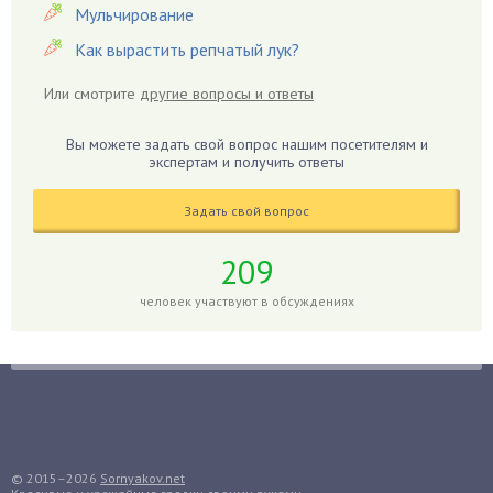
Герань
Мульчирование
Гиацинт
Как вырастить репчатый лук?
Гибискус
Или смотрите
другие вопросы и ответы
Гиппеаструм
Гладиолусы
Вы можете задать свой вопрос нашим посетителям и
экспертам и получить ответы
Глоксиния
Годжи
Задать свой вопрос
Голубика
Горох
209
Гортензия
человек участвуют в обсуждениях
Гранат
Грибы
Груша
Груши
Грядки
Гуава
© 2015–2026
Sornyakov.net