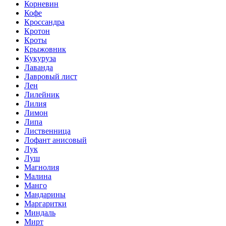
Корневин
Кофе
Кроссандра
Кротон
Кроты
Крыжовник
Кукуруза
Лаванда
Лавровый лист
Лен
Лилейник
Лилия
Лимон
Липа
Лиственница
Лофант анисовый
Лук
Луш
Магнолия
Малина
Манго
Мандарины
Маргаритки
Миндаль
Мирт