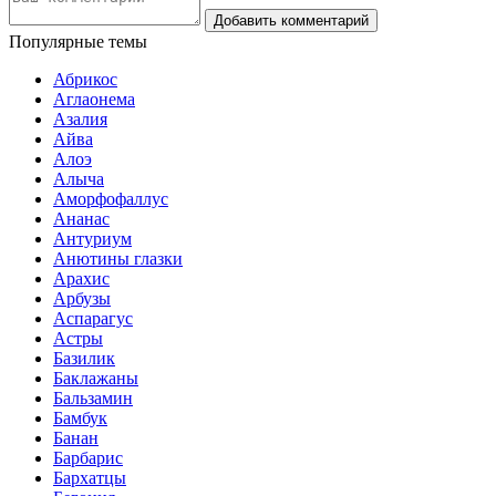
Популярные темы
Абрикос
Аглаонема
Азалия
Айва
Алоэ
Алыча
Аморфофаллус
Ананас
Антуриум
Анютины глазки
Арахис
Арбузы
Аспарагус
Астры
Базилик
Баклажаны
Бальзамин
Бамбук
Банан
Барбарис
Бархатцы