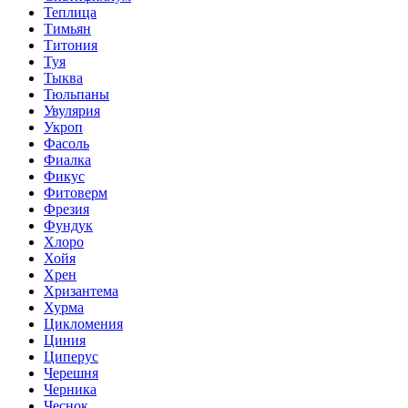
Теплица
Тимьян
Титония
Туя
Тыква
Тюльпаны
Увулярия
Укроп
Фасоль
Фиалка
Фикус
Фитоверм
Фрезия
Фундук
Хлоро
Хойя
Хрен
Хризантема
Хурма
Цикломения
Циния
Циперус
Черешня
Черника
Чеснок