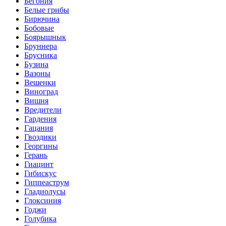
Бегония
Белые грибы
Бирючина
Бобовые
Боярышнык
Бруннера
Брусника
Бузина
Вазоны
Вешенки
Виноград
Вишня
Вредители
Гардения
Гацания
Гвоздики
Георгины
Герань
Гиацинт
Гибискус
Гиппеаструм
Гладиолусы
Глоксиния
Годжи
Голубика