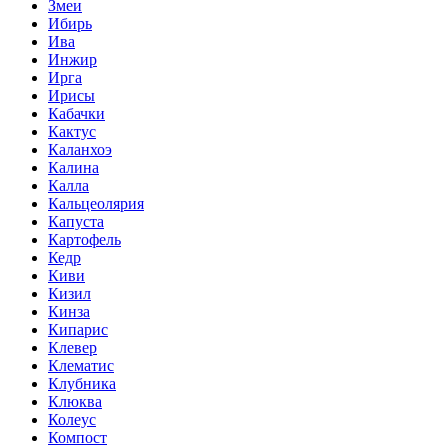
Змеи
Ибирь
Ива
Инжир
Ирга
Ирисы
Кабачки
Кактус
Каланхоэ
Калина
Калла
Кальцеолярия
Капуста
Картофель
Кедр
Киви
Кизил
Кинза
Кипарис
Клевер
Клематис
Клубника
Клюква
Колеус
Компост