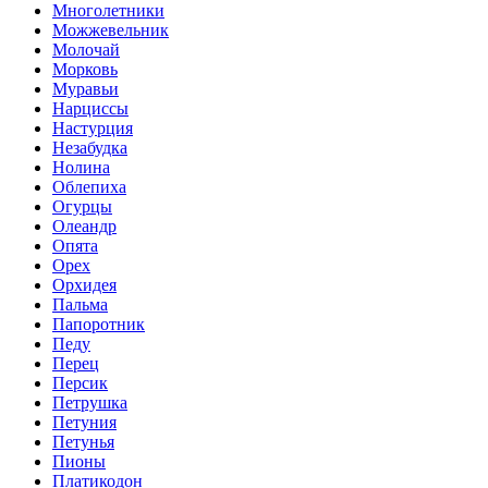
Многолетники
Можжевельник
Молочай
Морковь
Муравьи
Нарциссы
Настурция
Незабудка
Нолина
Облепиха
Огурцы
Олеандр
Опята
Орех
Орхидея
Пальма
Папоротник
Педу
Перец
Персик
Петрушка
Петуния
Петунья
Пионы
Платикодон