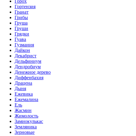
Горох
Гортензия
Гранат
Грибы
Груша
Груши
Грядки
Гуава
Гузмания
Дайкон
Декабрист
Дельфиниум
Дендробиум
Денежное дерево
Диффенбахия
Драцена
Дыня
Ежевика
Ежемалина
Ель
Жасмин
Жимолость
Замиокулькас
Земляника
Зерновые