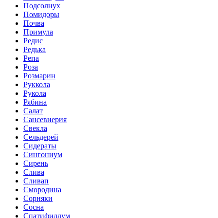
Подсолнух
Помидоры
Почва
Примула
Редис
Редька
Репа
Роза
Розмарин
Руккола
Рукола
Рябина
Салат
Сансевиерия
Свекла
Сельдерей
Сидераты
Сингониум
Сирень
Слива
Сливап
Смородина
Сорняки
Сосна
Спатифиллум