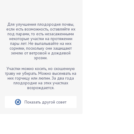
Бамбук
Банан
Барбарис
Для улучшения плодородия почвы,
Бархатцы
если есть возможность, оставляйте их
под парами, то есть незасаженными
Бегония
некоторые участки на протяжении
пары лет. Не выпалывайте на них
Белые грибы
сорняки, поскольку они защищают
Бирючина
землю от ветровой и дождевой
эрозии.
Бобовые
Участки можно косить, но скошенную
Боярышнык
траву не убирать. Можно высеивать на
Бруннера
них горчицу или люпин. За два года
плодородие на этих участках
Брусника
возрождается.
Бузина
Показать другой совет
Вазоны
Вешенки
Виноград
Вишня