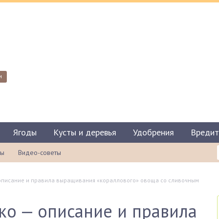
и
Ягоды
Кусты и деревья
Удобрения
Вредит
ты
Видео-советы
 описание и правила выращивания «кораллового» овоща со сливочным
ко — описание и правила