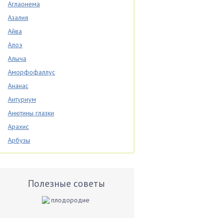
Аглаонема
Азалия
Айва
Алоэ
Алыча
Аморфофаллус
Ананас
Антуриум
Анютины глазки
Арахис
Арбузы
Аспарагус
Астры
Базилик
Полезные советы
Баклажаны
Бальзамин