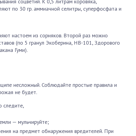
ывания соцветий. К 0,5 литрам коровяка,
ляют по 30 гр. аммиачной селитры, суперфосфата и
няют настоем из сорняков. Второй раз можно
тавов (по 5 гранул Экоберина, НВ-101, Здорового
акана Гуми).
нципе несложный. Соблюдайте простые правила и
рожая не будет.
о следите,
емли — мульчируйте;
ения на предмет обнаружения вредителей. При