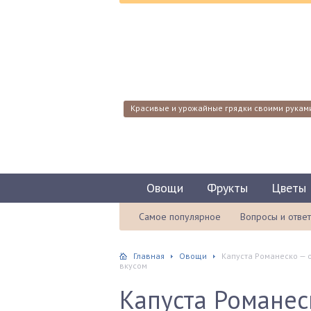
Красивые и урожайные грядки своими рукам
Овощи
Фрукты
Цветы
Самое популярное
Вопросы и отве
Главная
Овощи
Капуста Романеско —
вкусом
Капуста Романес