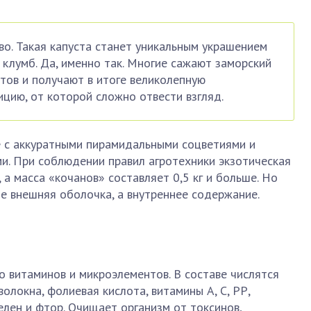
во. Такая капуста станет уникальным украшением
 клумб. Да, именно так. Многие сажают заморский
тов и получают в итоге великолепную
ию, от которой сложно отвести взгляд.
 с аккуратными пирамидальными соцветиями и
и. При соблюдении правил агротехники экзотическая
, а масса «кочанов» составляет 0,5 кг и больше. Но
е внешняя оболочка, а внутреннее содержание.
 витаминов и микроэлементов. В составе числятся
олокна, фолиевая кислота, витамины А, С, РР,
елен и фтор. Очищает организм от токсинов,