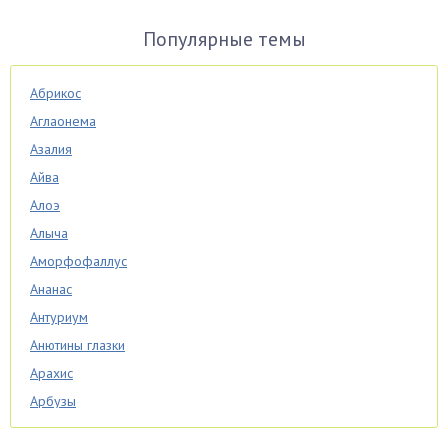
Популярные темы
Абрикос
Аглаонема
Азалия
Айва
Алоэ
Алыча
Аморфофаллус
Ананас
Антуриум
Анютины глазки
Арахис
Арбузы
Аспарагус