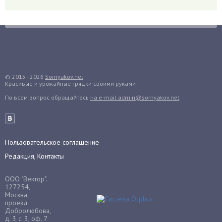
Голубика
Горох
Гортензия
Гранат
Грибы
Груша
© 2015–2026
Sornyakov.net
Красивые и урожайные грядки своими руками
Груши
По всем вопрос обращайтесь
на e-mail admin@sornyakov.net
Грядки
Гуава
Гузмания
Пользовательское соглашение
Дайкон
Редакция, Контакты
Декабрист
Дельфиниум
ООО "Вектор".
Дендробиум
127254,
Москва,
Денежное дерево
проезд
Добролюбова,
Диффенбахия
д. 3 с. 3, оф. 7