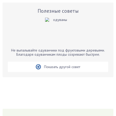
Астры
Базилик
Полезные советы
Баклажаны
Бальзамин
Бамбук
Банан
Барбарис
Не выпалывайте одуванчики под фруктовыми деревьями.
Бархатцы
Благодаря одуванчикам плоды созревают быстрее.
Бегония
Показать другой совет
Белые грибы
Бирючина
Бобовые
Боярышнык
Бруннера
Брусника
Бузина