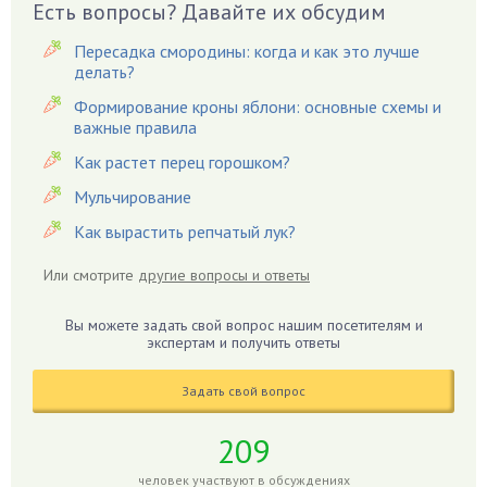
Есть вопросы? Давайте их обсудим
Вазоны
Вешенки
Пересадка смородины: когда и как это лучше
Виноград
делать?
Вишня
Формирование кроны яблони: основные схемы и
важные правила
Вредители
Как растет перец горошком?
Гардения
Гацания
Мульчирование
Гвоздики
Как вырастить репчатый лук?
Георгины
Или смотрите
другие вопросы и ответы
Герань
Гиацинт
Вы можете задать свой вопрос нашим посетителям и
экспертам и получить ответы
Гибискус
Гиппеаструм
Задать свой вопрос
Гладиолусы
Глоксиния
209
Годжи
человек участвуют в обсуждениях