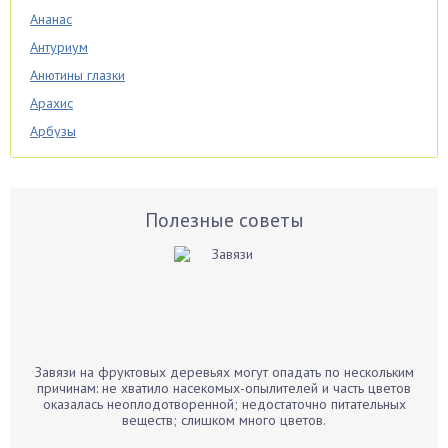
Ананас
Антуриум
Анютины глазки
Арахис
Арбузы
Аспарагус
Астры
Базилик
Полезные советы
Баклажаны
Бальзамин
Бамбук
Банан
Барбарис
Завязи на фруктовых деревьях могут опадать по нескольким
Бархатцы
причинам: не хватило насекомых-опылителей и часть цветов
оказалась неоплодотворенной; недостаточно питательных
Бегония
веществ; слишком много цветов.
Белые грибы