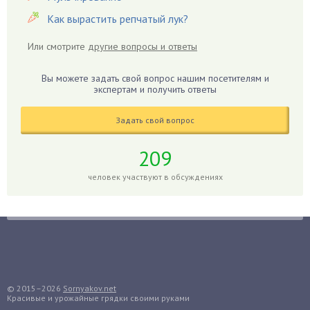
Гиацинт
Как вырастить репчатый лук?
Гибискус
Или смотрите
другие вопросы и ответы
Гиппеаструм
Гладиолусы
Вы можете задать свой вопрос нашим посетителям и
экспертам и получить ответы
Глоксиния
Годжи
Задать свой вопрос
Голубика
Горох
209
Гортензия
человек участвуют в обсуждениях
Гранат
Грибы
Груша
Груши
Грядки
Гуава
© 2015–2026
Sornyakov.net
Красивые и урожайные грядки своими руками
Гузмания