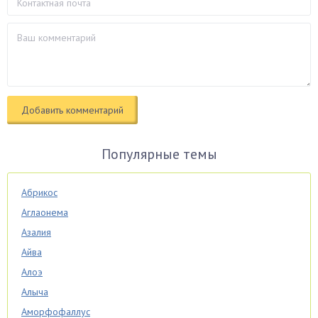
Популярные темы
Абрикос
Аглаонема
Азалия
Айва
Алоэ
Алыча
Аморфофаллус