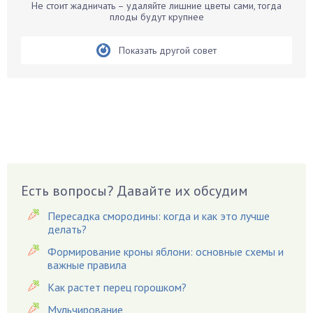
Не стоит жадничать – удаляйте лишние цветы сами, тогда
Бирючина
плоды будут крупнее
Бобовые
Показать другой совет
Боярышнык
Бруннера
Брусника
Бузина
Вазоны
Вешенки
Виноград
Есть вопросы? Давайте их обсудим
Вишня
Вредители
Пересадка смородины: когда и как это лучше
Гардения
делать?
Гацания
Формирование кроны яблони: основные схемы и
важные правила
Гвоздики
Как растет перец горошком?
Георгины
Герань
Мульчирование