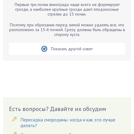
Первые три почки винограда чаще всего не формируют
Бархатцы
грозди, а наиболее крупные грозди дают плодоносные
стрелки до 15 почки.
Бегония
Белые грибы
Поэтому при обрезании перед зимой можно удалять все, что
расположено за 15-й почкой. Срезу должны быть обращены в
Бирючина
сторону куста.
Бобовые
Показать другой совет
Боярышнык
Бруннера
Брусника
Бузина
Вазоны
Вешенки
Виноград
Есть вопросы? Давайте их обсудим
Вишня
Вредители
Пересадка смородины: когда и как это лучше
Гардения
делать?
Гацания