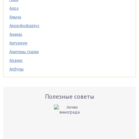
Алоэ
Алыча
Аморфофаллус
Ананас
Антуриум
Анютины глазки
Арахис
Арбузы
Аспарагус
Астры
Базилик
Полезные советы
Баклажаны
Бальзамин
Бамбук
Банан
Барбарис