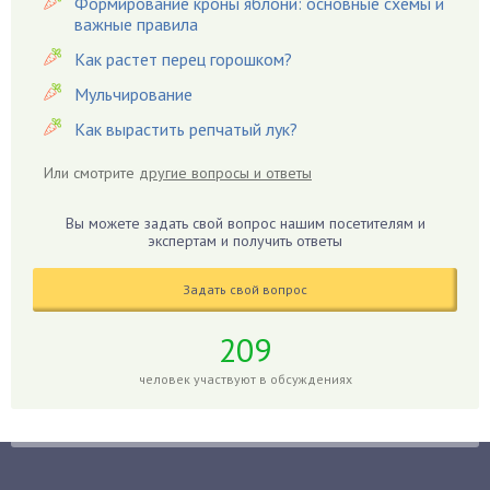
Формирование кроны яблони: основные схемы и
важные правила
Гвоздики
Как растет перец горошком?
Георгины
Герань
Мульчирование
Гиацинт
Как вырастить репчатый лук?
Гибискус
Или смотрите
другие вопросы и ответы
Гиппеаструм
Гладиолусы
Вы можете задать свой вопрос нашим посетителям и
экспертам и получить ответы
Глоксиния
Годжи
Задать свой вопрос
Голубика
Горох
209
Гортензия
человек участвуют в обсуждениях
Гранат
Грибы
Груша
Груши