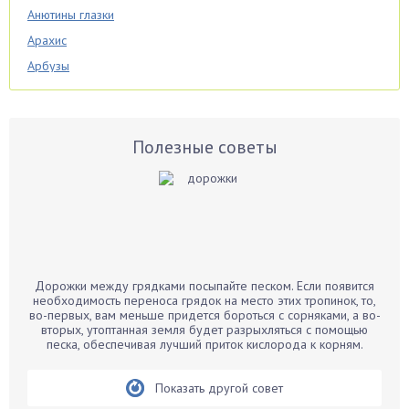
Анютины глазки
Арахис
Арбузы
Аспарагус
Астры
Базилик
Полезные советы
Баклажаны
Бальзамин
Бамбук
Банан
Барбарис
Дорожки между грядками посыпайте песком. Если появится
Бархатцы
необходимость переноса грядок на место этих тропинок, то,
во-первых, вам меньше придется бороться с сорняками, а во-
Бегония
вторых, утоптанная земля будет разрыхляться с помощью
песка, обеспечивая лучший приток кислорода к корням.
Белые грибы
Бирючина
Показать другой совет
Бобовые