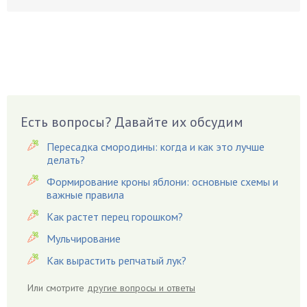
Боярышнык
Бруннера
Брусника
Бузина
Вазоны
Вешенки
Есть вопросы? Давайте их обсудим
Виноград
Вишня
Пересадка смородины: когда и как это лучше
делать?
Вредители
Формирование кроны яблони: основные схемы и
Гардения
важные правила
Гацания
Как растет перец горошком?
Гвоздики
Мульчирование
Георгины
Как вырастить репчатый лук?
Герань
Гиацинт
Или смотрите
другие вопросы и ответы
Гибискус