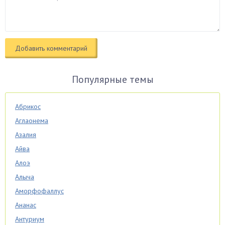
Популярные темы
Абрикос
Аглаонема
Азалия
Айва
Алоэ
Алыча
Аморфофаллус
Ананас
Антуриум