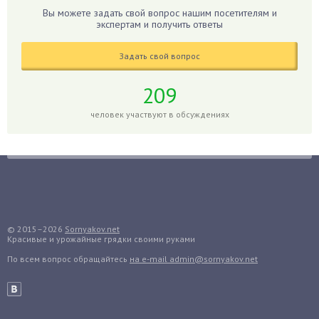
Гиппеаструм
Вы можете задать свой вопрос нашим посетителям и
экспертам и получить ответы
Гладиолусы
Глоксиния
Задать свой вопрос
Годжи
209
Голубика
Горох
человек участвуют в обсуждениях
Гортензия
Гранат
Грибы
Груша
Груши
© 2015–2026
Sornyakov.net
Грядки
Красивые и урожайные грядки своими руками
Гуава
По всем вопрос обращайтесь
на e-mail admin@sornyakov.net
Гузмания
Дайкон
Декабрист