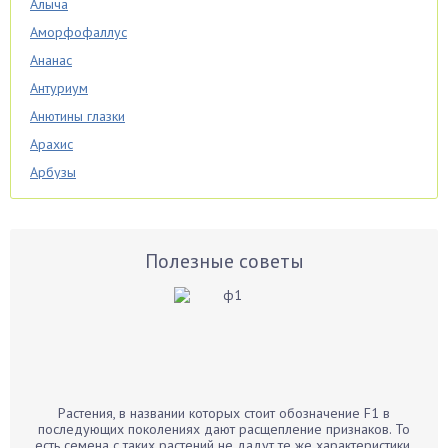
Алыча
Аморфофаллус
Ананас
Антуриум
Анютины глазки
Арахис
Арбузы
Аспарагус
Астры
Базилик
Полезные советы
Баклажаны
Бальзамин
Бамбук
Банан
Барбарис
Растения, в названии которых стоит обозначение F1 в
Бархатцы
последующих поколениях дают расщепление признаков. То
есть семена с таких растений не дадут те же характеристики,