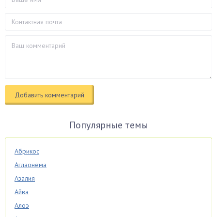
Популярные темы
Абрикос
Аглаонема
Азалия
Айва
Алоэ