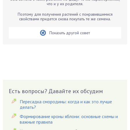
Бегония
что и у их родителя.
Белые грибы
Поэтому для получения растений с понравившимися
Бирючина
свойствами придется снова покупать те же семена.
Бобовые
Показать другой совет
Боярышнык
Бруннера
Брусника
Бузина
Вазоны
Вешенки
Виноград
Есть вопросы? Давайте их обсудим
Вишня
Вредители
Пересадка смородины: когда и как это лучше
Гардения
делать?
Гацания
Формирование кроны яблони: основные схемы и
важные правила
Гвоздики