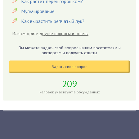
Как растет перец горошком?
Георгины
Герань
Мульчирование
Гиацинт
Как вырастить репчатый лук?
Гибискус
Или смотрите
другие вопросы и ответы
Гиппеаструм
Гладиолусы
Вы можете задать свой вопрос нашим посетителям и
экспертам и получить ответы
Глоксиния
Годжи
Задать свой вопрос
Голубика
Горох
209
Гортензия
человек участвуют в обсуждениях
Гранат
Грибы
Груша
Груши
Грядки