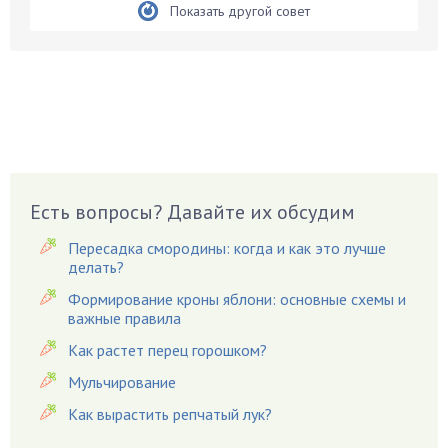
Бирючина
Показать другой совет
Бобовые
Боярышнык
Бруннера
Брусника
Бузина
Вазоны
Вешенки
Есть вопросы? Давайте их обсудим
Виноград
Пересадка смородины: когда и как это лучше
Вишня
делать?
Вредители
Формирование кроны яблони: основные схемы и
важные правила
Гардения
Гацания
Как растет перец горошком?
Гвоздики
Мульчирование
Георгины
Как вырастить репчатый лук?
Герань