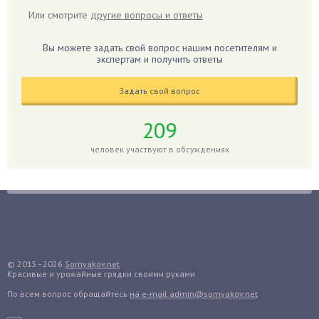
Гибискус
Или смотрите
другие вопросы и ответы
Гиппеаструм
Гладиолусы
Вы можете задать свой вопрос нашим посетителям и
экспертам и получить ответы
Глоксиния
Годжи
Задать свой вопрос
Голубика
Горох
209
Гортензия
человек участвуют в обсуждениях
Гранат
Грибы
Груша
Груши
Грядки
Гуава
© 2015–2026
Sornyakov.net
Красивые и урожайные грядки своими руками
Гузмания
По всем вопрос обращайтесь
на e-mail admin@sornyakov.net
Дайкон