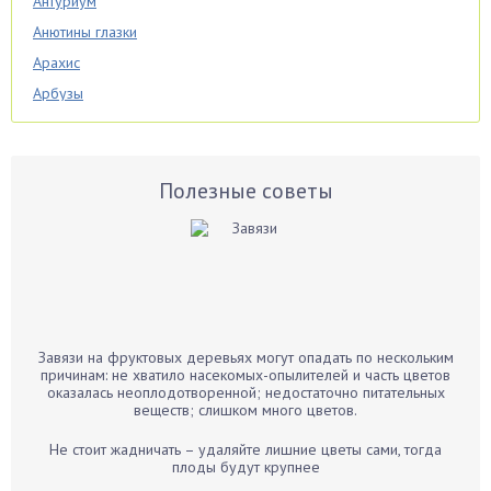
Антуриум
Анютины глазки
Арахис
Арбузы
Аспарагус
Астры
Базилик
Полезные советы
Баклажаны
Бальзамин
Бамбук
Банан
Барбарис
Завязи на фруктовых деревьях могут опадать по нескольким
Бархатцы
причинам: не хватило насекомых-опылителей и часть цветов
оказалась неоплодотворенной; недостаточно питательных
Бегония
веществ; слишком много цветов.
Белые грибы
Не стоит жадничать – удаляйте лишние цветы сами, тогда
Бирючина
плоды будут крупнее