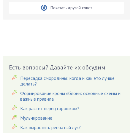
Бобовые
Показать другой совет
Боярышнык
Бруннера
Брусника
Бузина
Вазоны
Вешенки
Виноград
Есть вопросы? Давайте их обсудим
Вишня
Вредители
Пересадка смородины: когда и как это лучше
Гардения
делать?
Гацания
Формирование кроны яблони: основные схемы и
важные правила
Гвоздики
Как растет перец горошком?
Георгины
Герань
Мульчирование
Гиацинт
Как вырастить репчатый лук?