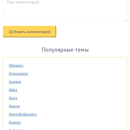
Популярные темы
Абрикос
Аглаонема
Азалия
Айва
Алоэ
Алыча
Аморфофаллус
Ананас