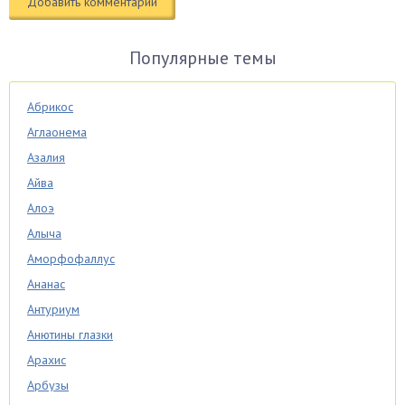
Популярные темы
Абрикос
Аглаонема
Азалия
Айва
Алоэ
Алыча
Аморфофаллус
Ананас
Антуриум
Анютины глазки
Арахис
Арбузы