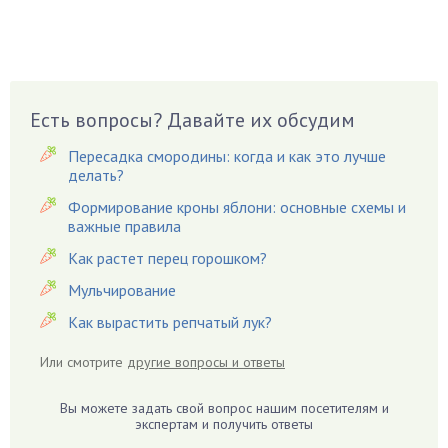
Бузина
Вазоны
Вешенки
Виноград
Есть вопросы? Давайте их обсудим
Вишня
Вредители
Пересадка смородины: когда и как это лучше
Гардения
делать?
Гацания
Формирование кроны яблони: основные схемы и
важные правила
Гвоздики
Как растет перец горошком?
Георгины
Герань
Мульчирование
Гиацинт
Как вырастить репчатый лук?
Гибискус
Или смотрите
другие вопросы и ответы
Гиппеаструм
Гладиолусы
Вы можете задать свой вопрос нашим посетителям и
экспертам и получить ответы
Глоксиния