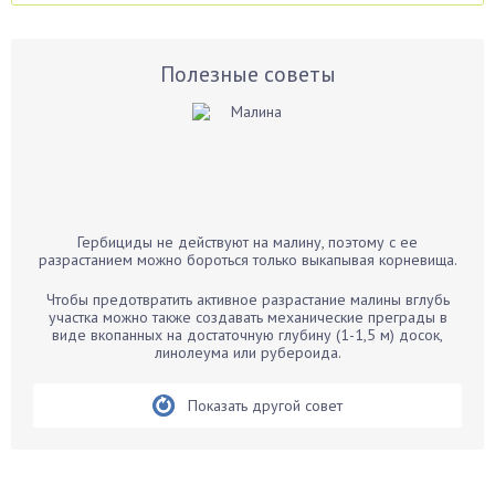
Аспарагус
Астры
Базилик
Полезные советы
Баклажаны
Бальзамин
Бамбук
Банан
Барбарис
Гербициды не действуют на малину, поэтому с ее
Бархатцы
разрастанием можно бороться только выкапывая корневища.
Бегония
Чтобы предотвратить активное разрастание малины вглубь
Белые грибы
участка можно также создавать механические преграды в
виде вкопанных на достаточную глубину (1-1,5 м) досок,
Бирючина
линолеума или рубероида.
Бобовые
Показать другой совет
Боярышнык
Бруннера
Брусника