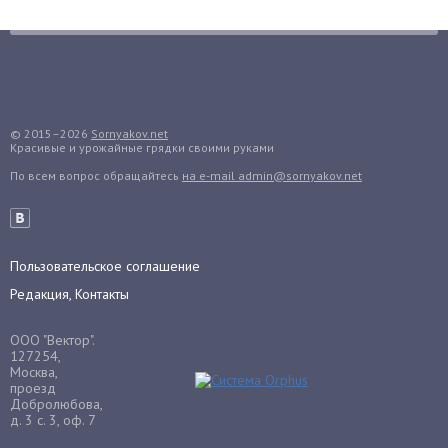
Грибы
Груша
Груши
Грядки
Гуава
© 2015–2026
Sornyakov.net
Красивые и урожайные грядки своими руками
Гузмания
По всем вопрос обращайтесь
на e-mail admin@sornyakov.net
Дайкон
Декабрист
Дельфиниум
Пользовательское соглашение
Дендробиум
Редакция, Контакты
Денежное дерево
Диффенбахия
ООО "Вектор".
Драцена
127254,
Москва,
Дыня
проезд
Добролюбова,
Ежевика
д. 3 с. 3, оф. 7
Ежемалина