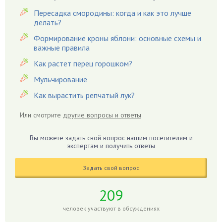
Вредители
Пересадка смородины: когда и как это лучше
Гардения
делать?
Гацания
Формирование кроны яблони: основные схемы и
важные правила
Гвоздики
Как растет перец горошком?
Георгины
Герань
Мульчирование
Гиацинт
Как вырастить репчатый лук?
Гибискус
Или смотрите
другие вопросы и ответы
Гиппеаструм
Гладиолусы
Вы можете задать свой вопрос нашим посетителям и
экспертам и получить ответы
Глоксиния
Годжи
Задать свой вопрос
Голубика
Горох
209
Гортензия
человек участвуют в обсуждениях
Гранат