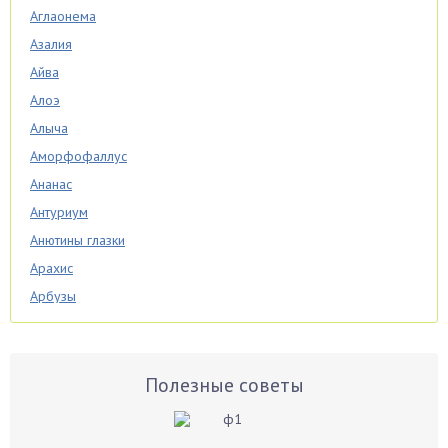
Аглаонема
Азалия
Айва
Алоэ
Алыча
Аморфофаллус
Ананас
Антуриум
Анютины глазки
Арахис
Арбузы
Аспарагус
Астры
Базилик
Полезные советы
Баклажаны
Бальзамин