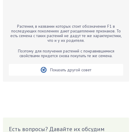
Бамбук
Банан
Барбарис
Растения, в названии которых стоит обозначение F1 в
Бархатцы
последующих поколениях дают расщепление признаков. То
есть семена с таких растений не дадут те же характеристики,
Бегония
что и у их родителя.
Белые грибы
Поэтому для получения растений с понравившимися
Бирючина
свойствами придется снова покупать те же семена.
Бобовые
Показать другой совет
Боярышнык
Бруннера
Брусника
Бузина
Вазоны
Вешенки
Виноград
Есть вопросы? Давайте их обсудим
Вишня