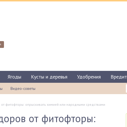
и
Ягоды
Кусты и деревья
Удобрения
Вредит
ты
Видео-советы
 от фитофторы: опрыскивать химией или народными средствами
доров от фитофторы: