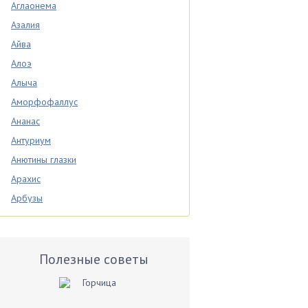
Аглаонема
Азалия
Айва
Алоэ
Алыча
Аморфофаллус
Ананас
Антуриум
Анютины глазки
Арахис
Арбузы
Аспарагус
Астры
Базилик
Полезные советы
Баклажаны
Бальзамин