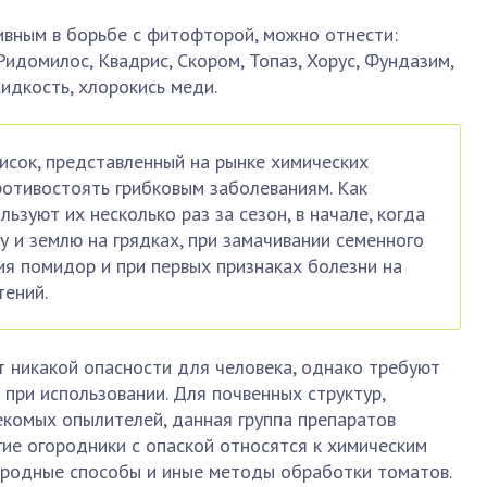
ивным в борьбе с фитофторой, можно отнести:
идомилос, Квадрис, Скором, Топаз, Хорус, Фундазим,
идкость, хлорокись меди.
писок, представленный на рынке химических
ротивостоять грибковым заболеваниям. Как
льзуют их несколько раз за сезон, в начале, когда
 и землю на грядках, при замачивании семенного
ия помидор и при первых признаках болезни на
тений.
 никакой опасности для человека, однако требуют
при использовании. Для почвенных структур,
екомых опылителей, данная группа препаратов
гие огородники с опаской относятся к химическим
родные способы и иные методы обработки томатов.