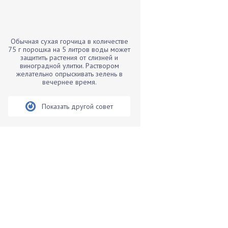
Бамбук
Банан
Барбарис
Обычная сухая горчица в количестве
Бархатцы
75 г порошка на 5 литров воды может
защитить растения от слизней и
Бегония
виноградной улитки. Раствором
желательно опрыскивать зелень в
Белые грибы
вечернее время.
Бирючина
Бобовые
Показать другой совет
Боярышнык
Бруннера
Брусника
Бузина
Вазоны
Вешенки
Виноград
Вишня