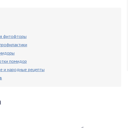
ия фитофторы
 профилактики
омидоры
отки помидор
ле и народные рецепты
в
а