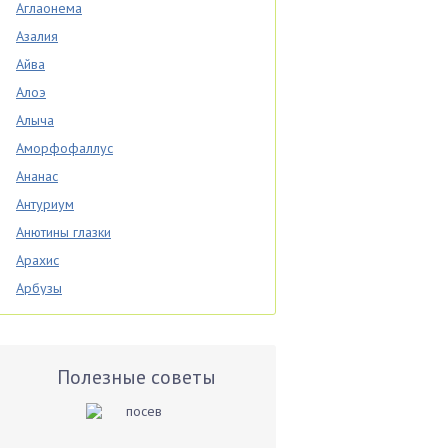
Аглаонема
Азалия
Айва
Алоэ
Алыча
Аморфофаллус
Ананас
Антуриум
Анютины глазки
Арахис
Арбузы
Аспарагус
Астры
Базилик
Полезные советы
Баклажаны
Бальзамин