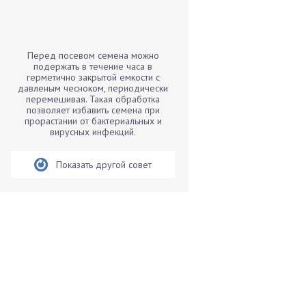
Бамбук
Банан
Барбарис
Перед посевом семена можно
Бархатцы
подержать в течение часа в
герметично закрытой емкости с
Бегония
давленым чесноком, периодически
перемешивая. Такая обработка
Белые грибы
позволяет избавить семена при
Бирючина
прорастании от бактериальных и
вирусных инфекций.
Бобовые
Боярышнык
Показать другой совет
Бруннера
Брусника
Бузина
Вазоны
Вешенки
Виноград
Вишня