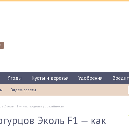
и
Ягоды
Кусты и деревья
Удобрения
Вредит
ты
Видео-советы
ов Эколь F1 — как поднять урожайность
огурцов Эколь F1 — как