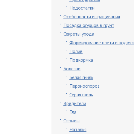
Недостатки
Особенности выращивания
Посадка огурцов в грунт
Секреты ухода
Формирование плети и подвяз
Полив
Подкормка
Болезни
Белая гниль
Пероноспороз
Серая гниль
Вредители
Тля
Отзывы
Наталья