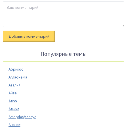
Популярные темы
Абрикос
Аглаонема
Азалия
Айва
Алоэ
Алыча
Аморфофаллус
Ананас