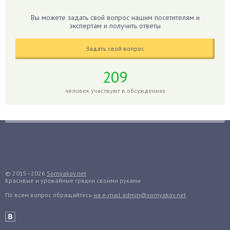
Гибискус
Вы можете задать свой вопрос нашим посетителям и
Гиппеаструм
экспертам и получить ответы
Гладиолусы
Задать свой вопрос
Глоксиния
Годжи
209
Голубика
человек участвуют в обсуждениях
Горох
Гортензия
Гранат
Грибы
Груша
Груши
© 2015–2026
Sornyakov.net
Красивые и урожайные грядки своими руками
Грядки
По всем вопрос обращайтесь
на e-mail admin@sornyakov.net
Гуава
Гузмания
Дайкон