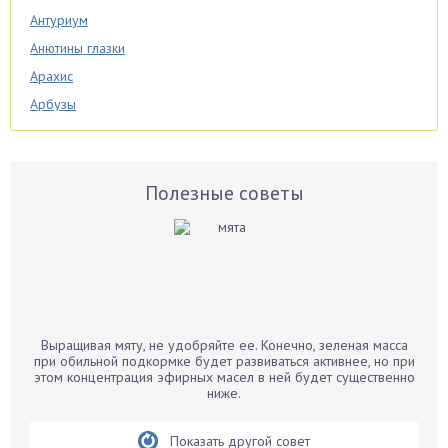
Антуриум
Анютины глазки
Арахис
Арбузы
Аспарагус
Астры
Базилик
Полезные советы
Баклажаны
Бальзамин
Бамбук
Банан
Барбарис
Выращивая мяту, не удобряйте ее. Конечно, зеленая масса
Бархатцы
при обильной подкормке будет развиваться активнее, но при
этом концентрация эфирных масел в ней будет существенно
Бегония
ниже.
Белые грибы
Бирючина
Показать другой совет