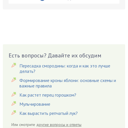
Бобовые
Боярышнык
Бруннера
Брусника
Бузина
Вазоны
Вешенки
Есть вопросы? Давайте их обсудим
Виноград
Пересадка смородины: когда и как это лучше
Вишня
делать?
Вредители
Формирование кроны яблони: основные схемы и
важные правила
Гардения
Гацания
Как растет перец горошком?
Гвоздики
Мульчирование
Георгины
Как вырастить репчатый лук?
Герань
Или смотрите
другие вопросы и ответы
Гиацинт