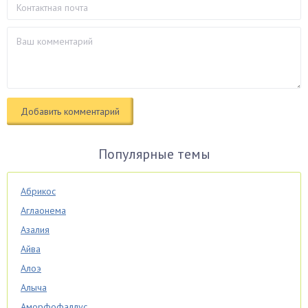
Популярные темы
Абрикос
Аглаонема
Азалия
Айва
Алоэ
Алыча
Аморфофаллус