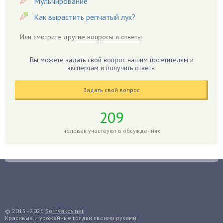
Мульчирование
Гиацинт
Как вырастить репчатый лук?
Гибискус
Или смотрите
другие вопросы и ответы
Гиппеаструм
Гладиолусы
Вы можете задать свой вопрос нашим посетителям и
экспертам и получить ответы
Глоксиния
Годжи
Задать свой вопрос
Голубика
Горох
209
Гортензия
человек участвуют в обсуждениях
Гранат
Грибы
Груша
Груши
Грядки
Гуава
© 2015–2026
Sornyakov.net
Красивые и урожайные грядки своими руками
Гузмания