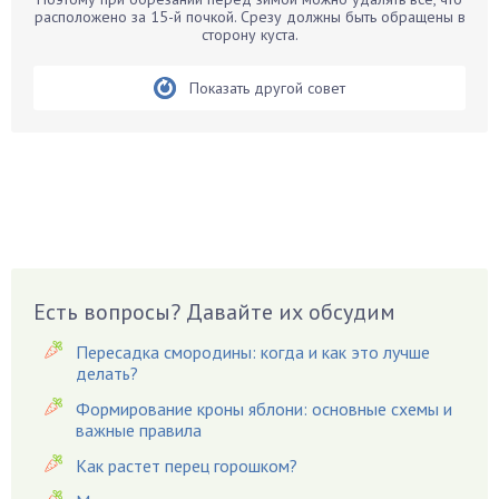
расположено за 15-й почкой. Срезу должны быть обращены в
Бирючина
сторону куста.
Бобовые
Показать другой совет
Боярышнык
Бруннера
Брусника
Бузина
Вазоны
Вешенки
Виноград
Есть вопросы? Давайте их обсудим
Вишня
Вредители
Пересадка смородины: когда и как это лучше
Гардения
делать?
Гацания
Формирование кроны яблони: основные схемы и
важные правила
Гвоздики
Как растет перец горошком?
Георгины
Герань