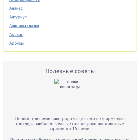
Ананас
Антуриум
Анютины глазки
Арахис
Арбузы
Аспарагус
Астры
Базилик
Полезные советы
Баклажаны
Бальзамин
Бамбук
Банан
Барбарис
Первые три почки винограда чаще всего не формируют
Бархатцы
грозди, а наиболее крупные грозди дают плодоносные
стрелки до 15 почки.
Бегония
Белые грибы
Поэтому при обрезании перед зимой можно удалять все, что